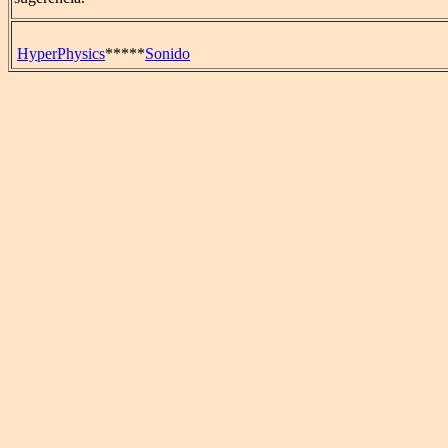
HyperPhysics
*****
Sonido