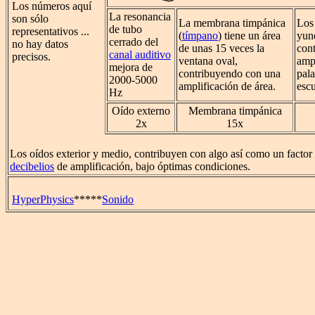
Los números aquí
La resonancia
son sólo
La membrana timpánica
Lo
de tubo
representativos ...
(
tímpano
) tiene un área
yunq
cerrado del
no hay datos
de unas 15 veces la
con
canal auditivo
precisos.
ventana oval,
ampl
mejora de
contribuyendo con una
pal
2000-5000
amplificación de área.
esc
Hz
Oído externo
Membrana timpánica
2x
15x
Los oídos exterior y medio, contribuyen con algo así como un factor
decibelios
de amplificación, bajo óptimas condiciones.
HyperPhysics
*****
Sonido