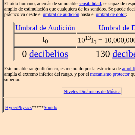
El oído humano, además de su notable
sensibilidad
, es capaz de res
amplio de estimulación que cualquiera de los sentidos. Se puede dec
práctico va desde el
umbral de audición
hasta el
umbral de dolor
:
Umbral de Audición
Umbral de D
13
I
10
I
= 10,000,000
0
0
0
decibelios
130
decib
Este notable rango dinámico, es mejorado por la estructura de
amplif
amplía el extremo inferior del rango, y por el
mecanismo protector
qu
superior.
Niveles Dinámicos de Música
HyperPhysics
*****
Sonido