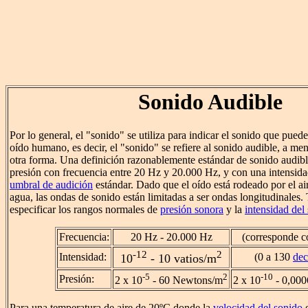
Sonido Audible
Por lo general, el "sonido" se utiliza para indicar el sonido que puede
oído humano, es decir, el "sonido" se refiere al sonido audible, a men
otra forma. Una definición razonablemente estándar de sonido audibl
presión con frecuencia entre 20 Hz y 20.000 Hz, y con una intensid
umbral de audición
estándar. Dado que el oído está rodeado por el aire
agua, las ondas de sonido están limitadas a ser ondas longitudinales
especificar los rangos normales de
presión sonora
y la
intensidad del
Frecuencia:
20 Hz - 20.000 Hz
(corresponde c
-12
2
Intensidad:
(0 a 130
dec
10
- 10 vatios/m
-5
2
-10
Presión:
2 x 10
- 60 Newtons/m
2 x 10
- 0,00
Para una temperatura de aire de 20ºC donde la
velocidad del sonido
e