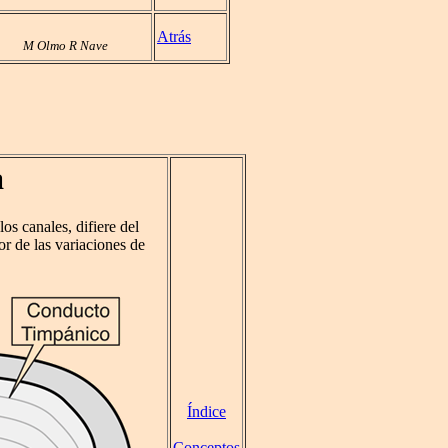
Atrás
M Olmo R Nave
a
los canales, difiere del
or de las variaciones de
Índice
Conceptos