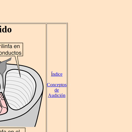
ido
Índice
Conceptos
de
Audición