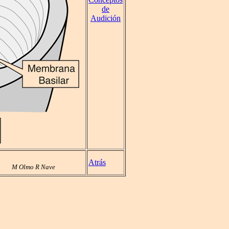
de
Audición
Atrás
M Olmo R Nave