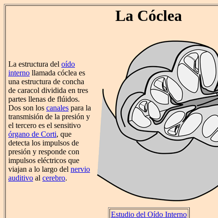
La Cóclea
La estructura del
oído
interno
llamada cóclea es
una estructura de concha
de caracol dividida en tres
partes llenas de flúidos.
Dos son los
canales
para la
transmisión de la presión y
el tercero es el sensitivo
órgano de Corti
, que
detecta los impulsos de
presión y responde con
impulsos eléctricos que
viajan a lo largo del
nervio
auditivo
al
cerebro
.
Estudio del Oído Interno