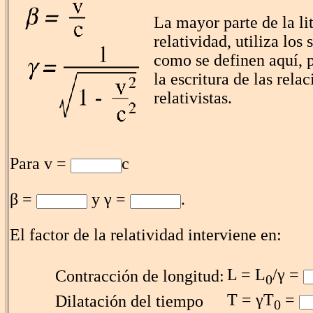
La mayor parte de la lit
relatividad, utiliza los
como se definen aquí, p
la escritura de las rela
relativistas.
Para v =
c
β =
y γ =
.
El factor de la relatividad interviene en:
L = L
/γ =
Contracción de longitud:
0
T = γT
=
Dilatación del tiempo
0