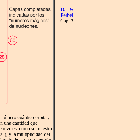
Das &
Ferbel
Cap. 3
 número cuántico orbital,
 en una cantidad que
de niveles, como se muestra
l j, y la multiplicidad del
ferente de la de un neutrón,