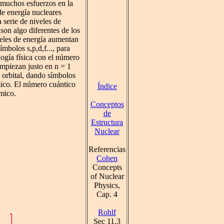
 muchos esfuerzos en la
de energía nucleares
 serie de niveles de
son algo diferentes de los
veles de energía aumentan
mbolos s,p,d,f..., para
logía física con el número
empiezan justo en n = 1
 orbital, dando símbolos
mico. El número cuántico
Índice
ómico.
Conceptos
de
Estructura
Nuclear
Referencias
Cohen
Concepts
of Nuclear
Physics,
Cap. 4
Rohlf
Sec 11.3