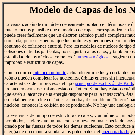
Modelo de Capas de los N
La visualización de un núcleo densamente poblado en términos de órb
mucho menos plausible que el modelo de capas correspondiente a los
puede creer facilmente que un electrón atómico pueda completar much
con nada, pero se esperaría que los protones y neutrones de un núcle
continuo de colisiones entre sí. Pero los modelos de núcleos de tipo 
colisiones entre las partículas, no se ajustan a los datos, y también lo
estabilidad de los núcleos, como los "
números mágicos
", sugieren u
improbable estructura de capas.
Con la enorme
interacción fuerte
actuando entre ellos y con tantos n
¿cómo pueden completar los nucleones, órbitas enteras sin interactuar
características de un proceso del tipo
principio de exclusión de Pauli
no pueden ocupar el mismo estado cuántico. Si no hay estados cuántic
que estén al alcance de la energía disponible para la interacción, ésta
esencialmente una idea cuántica -si no hay disponible un "hueco" p
nucleón, entonces la colisión no se producirá-. No hay una analogía c
La evidencia de un tipo de estructura de capas, y un número limitado
permitidos, sugiere que un nucleón se mueve en una especie de pozo 
creado por las fuerzas de todos los demás nucleones. Esto conduce a 
energía de una manera similar a los potenciales del
pozo cuadrado
y 