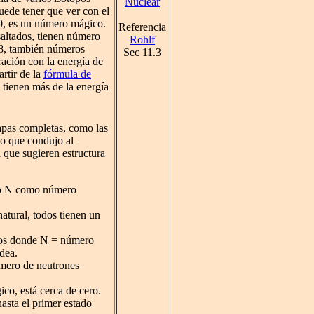
Nuclear
puede tener que ver con el
0, es un número mágico.
Referencia
saltados, tienen número
Rohlf
28, también números
Sec 11.3
ción con la energía de
artir de la
fórmula de
 tienen más de la energía
capas completas, como las
to que condujo al
 que sugieren estructura
 o N como número
atural, todos tienen un
pos donde N = número
dea.
mero de neutrones
o, está cerca de cero.
asta el primer estado