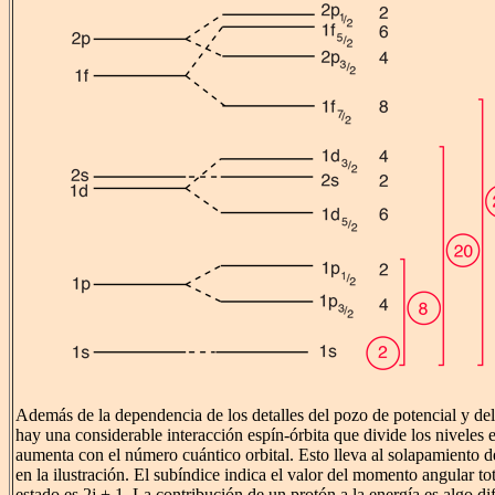
Además de la dependencia de los detalles del pozo de potencial y del
hay una considerable interacción espín-órbita que divide los niveles
aumenta con el número cuántico orbital. Esto lleva al solapamiento 
en la ilustración. El subíndice indica el valor del momento angular tota
estado es 2j + 1. La contribución de un protón a la energía es algo di