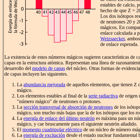
estables de calcio, 
hecho de que Z = 2
Los dos isótopos re
de neutrones 20 y 
mágicos. En compara
enlace calculada a p
Weizsaecker
, ambos
de enlace esperada.
La existencia de estos números mágicos sugieren características de 
capas en la estructura atómica. Representan una línea de razonamien
desarrollo del
modelo de capas
del núcleo. Otras formas de evidencia
de capas incluyen las siguientes.
La
abundancia mejorada
de aquellos elementos, que tienen Z
mágico.
Los elementos estables al final de la
serie radiactiva
de origen n
"número mágico" de neutrones o protones.
La
sección transversal de absorción de neutrones
de los isóto
mágico, son mucho más bajas que la de los isótopos que los ro
La
energía de enlace del último neutrón
es máxima para un nú
mágico, y cae bruscamente para el siguiente neutrón añadido.
El
momento cuadripolar eléctrico
de un núcleo de número mágic
La
energía de excitación
desde el estado nuclear fundamental h