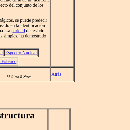
ecto del conjunto de los
mágicos, se puede predecir
asado en la identificación
iba. La
paridad
del estado
as simples, ha demostrado
ar
Espectro Nuclear
 Esférico
Atrás
M Olmo R Nave
tructura