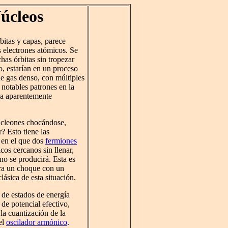
úcleos
itas y capas, parece
 electrones atómicos. Se
as órbitas sin tropezar
o, estarían en un proceso
de gas denso, con múltiples
s notables patrones en la
na aparentemente
ucleones chocándose,
? Esto tiene las
, en el que dos
fermiones
os cercanos sin llenar,
 no se producirá. Esta es
ara un choque con un
lásica de esta situación.
 de estados de energía
de potencial efectivo,
la cuantización de la
el
oscilador armónico
.