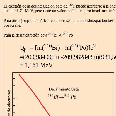
32
El electrón de la desintegración beta del
P puede acercarse a la ene
total de 1,71 MeV, pero tiene un valor medio de aproximadamente 0
Para otro ejemplo numérico, considérese el de la desintegración beta
por Krane.
210
210
Para la desintegración beta
Bi ->
Po
210
210
2
Q
= [m(
Bi) - m(
Po)]c
β-
=(209,984095 u -209,982848 u)(931,
= 1,161 MeV