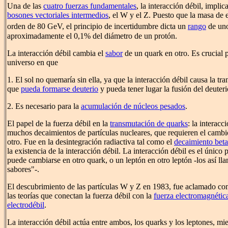
Una de las
cuatro fuerzas fundamentales
, la interacción débil, implic
bosones vectoriales intermedios
, el W y el Z. Puesto que la masa de e
orden de 80 GeV, el principio de incertidumbre dicta un
rango
de un
aproximadamente el 0,1% del diámetro de un protón.
La interacción débil cambia el
sabor
de un quark en otro. Es crucial p
universo en que
1. El sol no quemaría sin ella, ya que la interacción débil causa la tr
que
pueda formarse deuterio
y pueda tener lugar la fusión del deuteri
2. Es necesario para la
acumulación de núcleos pesados
.
El papel de la fuerza débil en la
transmutación de quarks
: la interacc
muchos decaimientos de partículas nucleares, que requieren el cambi
otro. Fue en la desintegración radiactiva tal como el
decaimiento beta
la existencia de la interacción débil. La interacción débil es el único
puede cambiarse en otro quark, o un leptón en otro leptón -los así l
sabores"-.
El descubrimiento de las partículas W y Z en 1983, fue aclamado c
las teorías que conectan la fuerza débil con la
fuerza electromagnétic
electrodébil
.
La interacción débil actúa entre ambos, los quarks y los leptones, mie