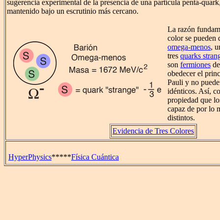
sugerencia experimental de la presencia de una partícula penta-quark
mantenido bajo un escrutinio más cercano.
La razón fundame
color se pueden d
omega-menos
, 
tres
quarks stran
son
fermiones
de
obedecer el prin
Pauli y no pueden
idénticos. Así, c
propiedad que lo
capaz de por lo 
distintos.
Evidencia de Tres Colores
HyperPhysics
*****
Física Cuántica