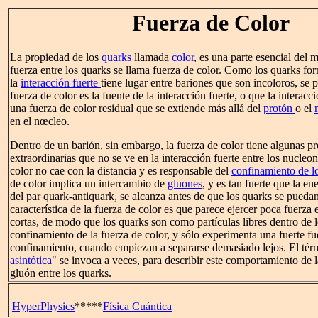
Fuerza de Color
La propiedad de los
quarks
llamada
color
, es una parte esencial del
fuerza entre los quarks se llama fuerza de color. Como los quarks fo
la
interacción fuerte
tiene lugar entre bariones que son incoloros, se p
fuerza de color es la fuente de la interacción fuerte, o que la interac
una fuerza de color residual que se extiende más allá del
protón
o el
en el nœcleo.
Dentro de un barión, sin embargo, la fuerza de color tiene algunas p
extraordinarias que no se ve en la interacción fuerte entre los nucleo
color no cae con la distancia y es responsable del
confinamiento de l
de color implica un intercambio de
gluones
, y es tan fuerte que la e
del par quark-antiquark, se alcanza antes de que los quarks se puedan
característica de la fuerza de color es que parece ejercer poca fuerza e
cortas, de modo que los quarks son como partículas libres dentro de l
confinamiento de la fuerza de color, y sólo experimenta una fuerte fu
confinamiento, cuando empiezan a separarse demasiado lejos. El tér
asintótica
" se invoca a veces, para describir este comportamiento de l
gluón entre los quarks.
HyperPhysics
*****
Física Cuántica