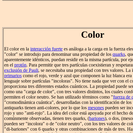
Color
El color en la
interacción fuerte
es análoga a la carga en la fuerza el
"color" se introdujo para denominar una propiedad de los
quarks
, qu
aparentemente idénticos, puedan residir en la misma partícula, por e
en el
protón
. Para permitir que tres partículas coexistieran y respetar
exclusión de Pauli
, se necesitaba una propiedad con tres valores. La 
primarios
como el rojo, verde y azul que componen la luz blanca era a
lenguaje sobre partículas "incoloras". No tiene nada que ver con el co
proporciona tres diferentes estados cuánticos. La propiedad puede se
como una "carga de color", con tres valores distintos, los cuales con
permiten el color neutro. Se han utilizado términos como "
fuerza de 
"cromodinámica cuántica", desarrolladas con la identificación de los
antiquarks tienen anti-colores, por lo que los
mesones
pueden ser inco
rojo y uno "anti-rojo". La idea del color está apoyada por el hecho de
comúnmente observadas, tienen tres quarks, (
bariones
), o dos, (mes
pueden ser "incolora" o de "color neutro", con los tres valores de col
"di-bariones" con 6 quarks y otras combinaciones de más de tres. H