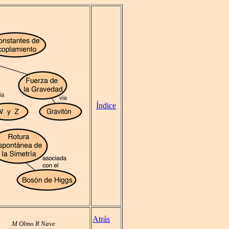
Índice
Atrás
M Olmo R Nave