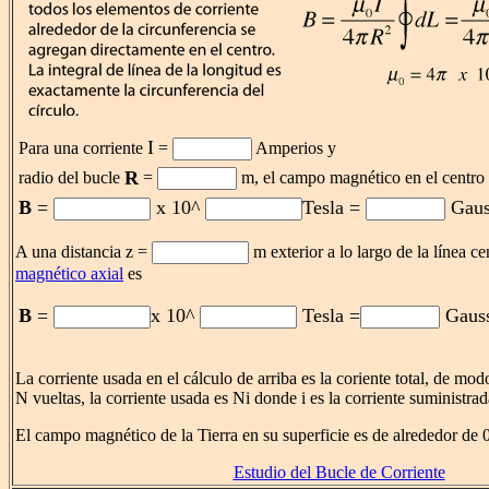
I
Para una corriente
=
Amperios y
R
radio del bucle
=
m, el campo magnético en el centro 
B
=
x 10^
Tesla =
Gaus
A una distancia z =
m exterior a lo largo de la línea ce
magnético axial
es
B
=
x 10^
Tesla =
Gauss
La corriente usada en el cálculo de arriba es la coriente total, de mo
N vueltas, la corriente usada es Ni donde i es la corriente suministrad
El campo magnético de la Tierra en su superficie es de alrededor de 
Estudio del Bucle de Corriente