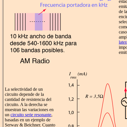
esta
emit
de l
enci
sele
como
caso
ampl
later
impo
emit
La selectividad de un
circuito depende de la
cantidad de resistencia del
circuito. A la derecha se
muestran las variaciones en
un
circuito serie resonante
,
basadas en un ejemplo de
Serway & Beichner. Cuanto