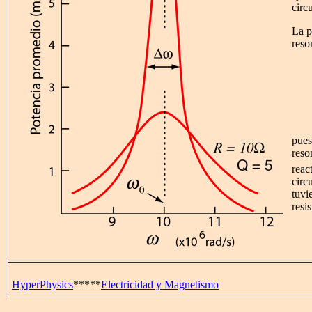
circ
La p
reso
pues
reso
reac
circ
tuvi
resi
HyperPhysics
*****
Electricidad y Magnetismo