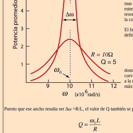
mas 
estr
reso
la co
El f
defi
dond
curv
a la
máx
Puesto que ese ancho resulta ser Δω =R/L, el valor de Q también se