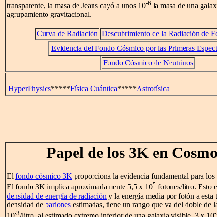
-6
transparente, la masa de Jeans cayó a unos 10
la masa de una galaxi
agrupamiento gravitacional.
Curva de Radiación
Descubrimiento de la Radiación de 
Evidencia del Fondo Cósmico por las Primeras Espect
Fondo Cósmico de Neutrinos
HyperPhysics
*****
Física Cuántica
*****
Astrofísica
Papel de los 3K en Cosmo
El
fondo cósmico 3K
proporciona la evidencia fundamental para los
5
El fondo 3K implica aproximadamente 5,5 x 10
fotones/litro. Esto 
densidad de energía de radiación
y la energía media por fotón a esta 
densidad de
bariones
estimadas, tiene un rango que va del doble de la
-3
-
10
/litro, al estimado extremo inferior de una galaxia visible, 3 x 10