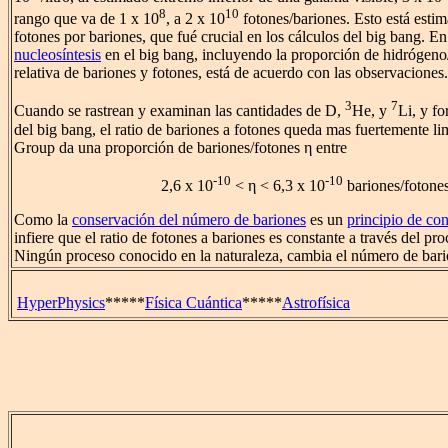
8
10
rango que va de 1 x 10
, a 2 x 10
fotones/bariones. Esto está esti
fotones por bariones, que fué crucial en los cálculos del big bang. En
nucleosíntesis
en el big bang, incluyendo la proporción de hidrógeno/
relativa de bariones y fotones, está de acuerdo con las observaciones.
3
7
Cuando se rastrean y examinan las cantidades de D,
He, y
Li, y f
del big bang, el ratio de bariones a fotones queda mas fuertemente li
Group da una proporción de bariones/fotones η entre
-10
-10
2,6 x 10
< η < 6,3 x 10
bariones/fotone
Como la
conservación del número de bariones
es un
principio de co
infiere que el ratio de fotones a bariones es constante a través del pr
Ningún proceso conocido en la naturaleza, cambia el número de bari
HyperPhysics
*****
Física Cuántica
*****
Astrofísica