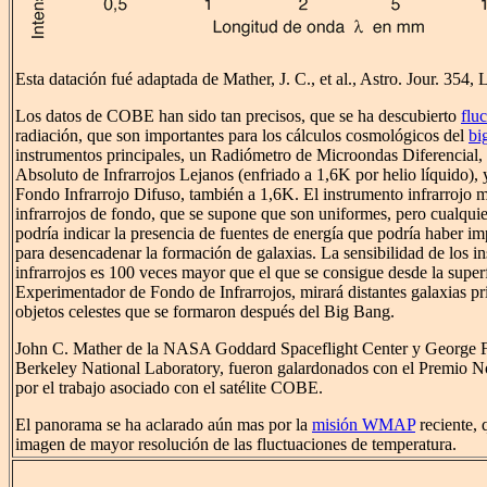
Esta datación fué adaptada de Mather, J. C., et al., Astro. Jour. 354,
Los datos de COBE han sido tan precisos, que se ha descubierto
flu
radiación, que son importantes para los cálculos cosmológicos del
bi
instrumentos principales, un Radiómetro de Microondas Diferencial,
Absoluto de Infrarrojos Lejanos (enfriado a 1,6K por helio líquido),
Fondo Infrarrojo Difuso, también a 1,6K. El instrumento infrarrojo m
infrarrojos de fondo, que se supone que son uniformes, pero cualquie
podría indicar la presencia de fuentes de energía que podría haber i
para desencadenar la formación de galaxias. La sensibilidad de los i
infrarrojos es 100 veces mayor que el que se consigue desde la superfi
Experimentador de Fondo de Infrarrojos, mirará distantes galaxias pr
objetos celestes que se formaron después del Big Bang.
John C. Mather de la NASA Goddard Spaceflight Center y George 
Berkeley National Laboratory, fueron galardonados con el Premio No
por el trabajo asociado con el satélite COBE.
El panorama se ha aclarado aún mas por la
misión WMAP
reciente,
imagen de mayor resolución de las fluctuaciones de temperatura.