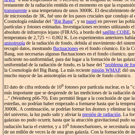
remanente de la radiación emitida en el momento en que la expansión
transparente
a una temperatura de unos 3000K. El descubrimiento de 
de microondas de 3K, fué uno de los pasos cruciales que condujo al 
Cosmología estándar del "
Big Bang
", y su
papel
en preveer las pobla
partículas y fotones estimadas. Investigaciones recientes utilizando e
absoluto de infrarrojos lejano (FIRAS), a bordo del
satélite COBE
, 
temperatura de 2,725 +/- 0,002 K. Los experimentos anteriores habí
anisotropía
de la radiación de fondo, debida al movimiento del sist
recogió datos, mostrando
fluctuaciones
en el fondo cósmico. En la C
Bang, son necesarias algunas fluctuaciones en el fondo cósmico, qu
suficiente no-uniformidad, para dar lugar a la formación de las galax
uniformidad de la radiación de fondo, es la base del "
problema de fo
la Cosmología del Big Bang. La más reciente
misión WMAP
, dió u
mucho mayor de las anisotropías en la radiación de fondo cósmico.
9
El dato de cifra redonda de 10
fotones por partícula nuclear, es la "
más importante que se desprende de las mediciones de la radiación 
..." (Weinberg p66-70). Esto permitió llegar a la conclusión de que la
estrellas, no podrían haber empezado a formarse hasta que la temper
3000K. A continuación, se podrían formar los átomos y eliminar la o
del universo, la luz pudo salir y aliviar la
presión de radiación
. La fo
galaxias no pudo ocurrir, hasta que la atracción gravitacional pudo su
9
radiación hacia el exterior, y a 10
fotones/bariones, se necesitaría un
de un millón de veces la de una gran galaxía. Con la formación de á