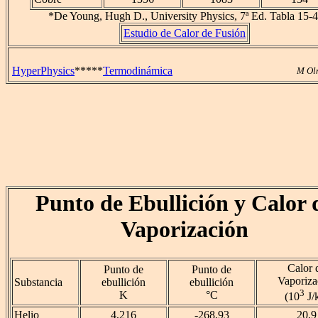
*De Young, Hugh D., University Physics, 7ª Ed. Tabla 15-4
Estudio de Calor de Fusión
HyperPhysics
*****
Termodinámica
M Ol
Punto de Ebullición y Calor 
Vaporización
Calor 
Punto de
Punto de
Vaporiza
Substancia
ebullición
ebullición
3
K
°C
(10
J/
Helio
4,216
-268,93
20,9