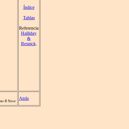
Índice
Tablas
Referencia
Halliday
&
Resnick
.
Atrás
mo R Nave