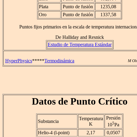
Plata
Punto de fusión
1235,08
Oro
Punto de fusión
1337,58
Puntos fijos primarios en la escala de temperatura internacion
De Halliday and Resnick
Estudio de Temperatura Estándar
HyperPhysics
*****
Termodinámica
M Ol
Datos de Punto Crítico
Presión
Temperatura
Substancia
5
K
10
Pa
Helio-4 (
l
-point)
2,17
0,0507