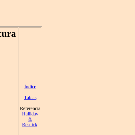
tura
Índice
Tablas
Referencia
Halliday
&
Resnick
.