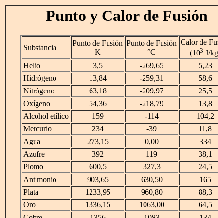
Punto y Calor de Fusión
Calor de Fu
Punto de Fusión
Punto de Fusión
Substancia
3
K
°C
(10
J/kg
Helio
3,5
-269,65
5,23
Hidrógeno
13,84
-259,31
58,6
Nitrógeno
63,18
-209,97
25,5
Oxígeno
54,36
-218,79
13,8
Alcohol etílico
159
-114
104,2
Mercurio
234
-39
11,8
Agua
273,15
0,00
334
Azufre
392
119
38,1
Plomo
600,5
327,3
24,5
Antimonio
903,65
630,50
165
Plata
1233,95
960,80
88,3
Oro
1336,15
1063,00
64,5
Cobre
1356
1083
134