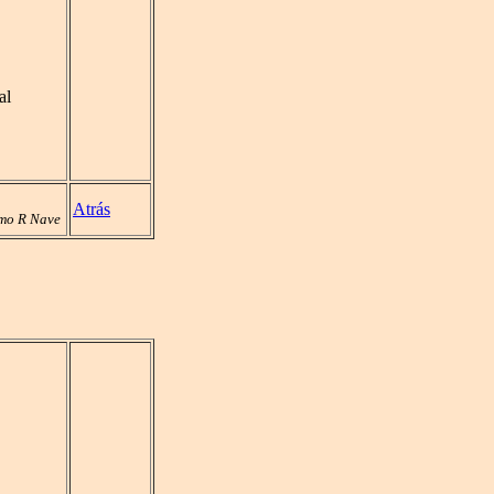
al
Atrás
mo R Nave