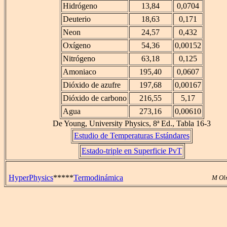
Hidrógeno
13,84
0,0704
Deuterio
18,63
0,171
Neon
24,57
0,432
Oxígeno
54,36
0,00152
Nitrógeno
63,18
0,125
Amoniaco
195,40
0,0607
Dióxido de azufre
197,68
0,00167
Dióxido de carbono
216,55
5,17
Agua
273,16
0,00610
De Young, University Physics, 8ª Ed., Tabla 16-3
Estudio de Temperaturas Estándares
Estado-triple en Superficie PvT
HyperPhysics
*****
Termodinámica
M Ol