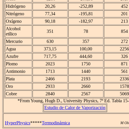
Hidrógeno
20,26
-252,89
452
Nitrógeno
77,34
-195,81
201
Oxígeno
90,18
-182,97
213
Alcohol
351
78
854
etílico
Mercurio
630
357
272
Agua
373,15
100,00
2256
Azufre
717,75
444,60
326
Plomo
2023
1750
871
Antimonio
1713
1440
561
Plata
2466
2193
2336
Oro
2933
2660
1578
Cobre
2840
2567
5069
*From Young, Hugh D., University Physics, 7ª Ed. Tabla 15-
Estudio de Calor de Vaporización
HyperPhysics
*****
Termodinámica
M Ol