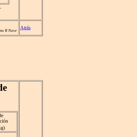
.
Atrás
mo R Nave
de
de
ción
kg)