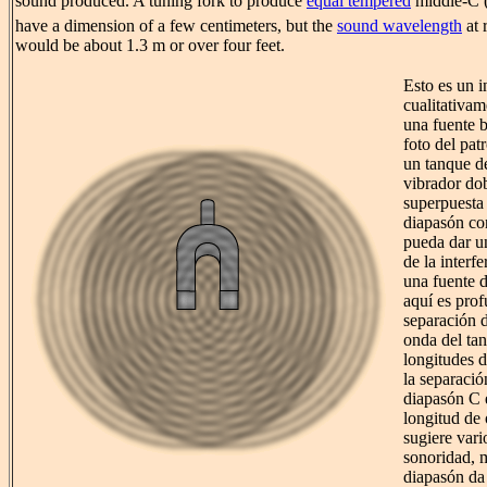
sound produced. A tuning fork to produce
equal tempered
middle-C 
have a dimension of a few centimeters, but the
sound wavelength
at 
would be about 1.3 m or over four feet.
Esto es un i
cualitativam
una fuente b
foto del pat
un tanque d
vibrador dob
superpuesta
diapasón co
pueda dar un
de la interf
una fuente d
aquí es prof
separación d
onda del tan
longitudes 
la separació
diapasón C e
longitud de 
sugiere var
sonoridad, m
diapasón da