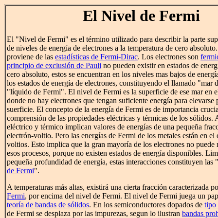
El Nivel de Fermi
El "Nivel de Fermi" es el término utilizado para describir la parte su
de niveles de energía de electrones a la temperatura de cero absoluto
proviene de las
estadísticas de Fermi-Dirac
. Los electrones son
fermi
principio de exclusión de Pauli
no pueden existir en estados de energí
cero absoluto, estos se encuentran en los niveles mas bajos de energí
los estados de energía de electrones, constituyendo el llamado "mar 
"líquido de Fermi". El nivel de Fermi es la superficie de ese mar en e
donde no hay electrones que tengan suficiente energía para elevarse
suerficie. El concepto de la energía de Fermi es de importancia crucia
comprensión de las propiedades eléctricas y térmicas de los sólidos
eléctrico y térmico implican valores de energías de una pequeña frac
electrón-voltio. Pero las energías de Fermi de los metales están en el
voltios. Esto implica que la gran mayoría de los electrones no puede 
esos procesos, porque no existen estados de energía disponibles. Lim
pequeña profundidad de energía, estas interacciones constituyen las 
de Fermi
".
A temperaturas más altas, existirá una cierta fracción caracterizada p
Fermi
, por encima del nivel de Fermi. El nivel de Fermi juega un pap
teoría de bandas de sólidos
. En los semiconductores dopados de
tipo
de Fermi se desplaza por las impurezas, segun lo ilustran
bandas proh