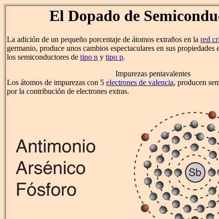
El Dopado de Semicondu
La adición de un pequeño porcentaje de átomos extraños en la
red cr
germanio, produce unos cambios espectaculares en sus propiedades el
los semiconductores de
tipo n
y
tipo p
.
Impurezas pentavalentes
Los átomos de impurezas con 5
electrones de valencia
, producen sem
por la contribución de electrones extras.