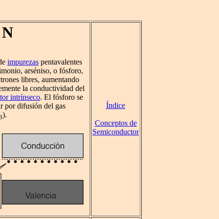
 N
 de
impurezas
pentavalentes
imonio, arséniso, o fósforo,
ctrones libres, aumentando
emente la conductividad del
or intrínseco
. El fósforo se
Índice
r por difusión del gas
).
3
Conceptos de
Semiconductor