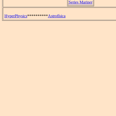
Series Mariner
HyperPhysics
**********
Astrofísica