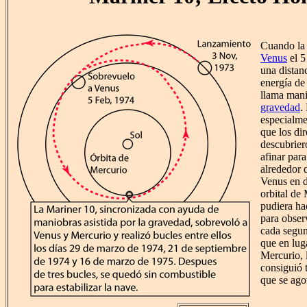
Cuando l
Venus
el 5
una distan
energía de 
llama man
gravedad
.
especialme
que los di
descubrier
afinar par
alrededor
Venus en d
orbital de
pudiera ha
para obser
cada segun
que en lug
Mercurio, 
consiguió 
que se ago