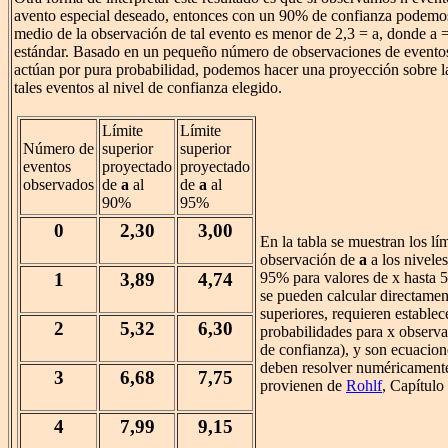
avento especial deseado, entonces con un 90% de confianza podemos 
medio de la observación de tal evento es menor de 2,3 = a, donde a =
estándar. Basado en un pequeño número de observaciones de evento
actúan por pura probabilidad, podemos hacer una proyección sobre l
tales eventos al nivel de confianza elegido.
Límite
Límite
Número de
superior
superior
eventos
proyectado
proyectado
observados
de
a
al
de
a
al
90%
95%
0
2,30
3,00
En la tabla se muestran los lí
observación de
a
a los nivele
1
3,89
4,74
95% para valores de x hasta 5
se pueden calcular directame
superiores, requieren establec
2
5,32
6,30
probabilidades para x observ
de confianza), y son ecuacion
deben resolver numéricamente.
3
6,68
7,75
provienen de
Rohlf
, Capítulo 
4
7,99
9,15