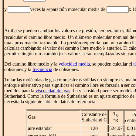
y
veces la separación molecular media de
x 1
Arriba se pueden cambiar los valores de presión, temperatura y diám
recalcular el camino libre medio. Un diámetro molecular nominal de
una aproximación razonable. La presión requerida para un camino l
calcular cambiando el valor del camino libre medio λ anterior. El cál
permitir ningún otro cambio (sus valores serán reemplazados sin camb
Del camino libre medio y la
velocidad media
, se pueden calcular el
t
colisiones y la
frecuencia
de colisiones.
Tratar las moléculas de gas como esferas sólidas no siempre es una
enfoque alternativo para significar el camino libre es forzarla a ser co
medidos para la
viscosidad del gas
. La viscosidad puede ser modelad
Sutherland. Como la fórmula de Sutherland es un ajuste empírico de 
necesita la siguiente tabla de datos de referencia.
T
μ
Constante de
0
Gas
Sutherland C
°R
centi
aire estandar
120
524,07
0,01