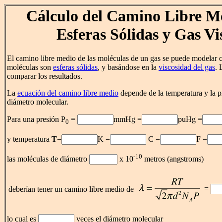
Cálculo del Camino Libre M
Esferas Sólidas y Gas Vi
El camino libre medio de las moléculas de un gas se puede modelar c
moléculas son
esferas sólidas
, y basándose en la
viscosidad del gas
. 
comparar los resultados.
La
ecuación del camino libre medio
depende de la temperatura y la p
diámetro molecular.
Para una presión P
=
mmHg =
puHg =
0
y temperatura
T
=
K =
C =
F =
-10
las moléculas de diámetro
x 10
metros (angstroms)
=
deberían tener un camino libre medio de
lo cual es
veces el diámetro molecular