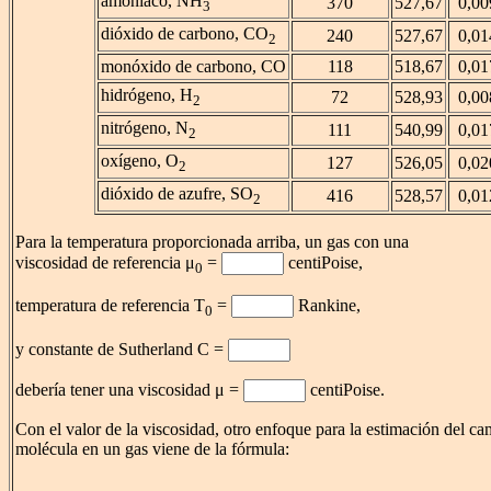
amoniaco, NH
370
527,67
0,00
3
dióxido de carbono, CO
240
527,67
0,01
2
monóxido de carbono, CO
118
518,67
0,01
hidrógeno, H
72
528,93
0,00
2
nitrógeno, N
111
540,99
0,01
2
oxígeno, O
127
526,05
0,02
2
dióxido de azufre, SO
416
528,57
0,01
2
Para la temperatura proporcionada arriba, un gas con una
viscosidad de referencia μ
=
centiPoise,
0
temperatura de referencia T
=
Rankine,
0
y constante de Sutherland C =
debería tener una viscosidad μ =
centiPoise.
Con el valor de la viscosidad, otro enfoque para la estimación del c
molécula en un gas viene de la fórmula: