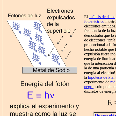
El
análisis de datos
fotoeléctrico
mostró 
electrones emitidos,
frecuencia de la lu
demostraba que lo q
de electrones, tení
proporcional a la fr
hecho notable que l
expulsión fuera ind
energía de iluminac
que la interacción d
la de una partícula 
energía al electrón
la
hipótesis de Pla
experimento de
rad
negro
, solo podía e
discretos de energía
E 
Ilustraci