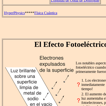
Longitud de Onda de DeBroglie
HyperPhysics
*****
Física Cuántica
El Efecto Fotoeléctric
Los notables aspecto
fotoeléctrico cuand
primeramente fuero
1. Los electrone
inmediatamente ¡
tiempo!
2. El aumento de
luz aumentaba e
fotoelectrones, 