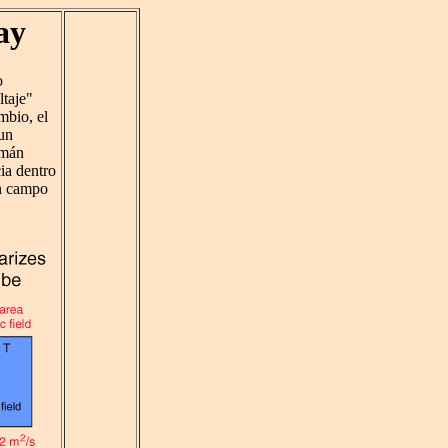
ay
o
ltaje"
mbio, el
 un
imán
ia dentro
un campo