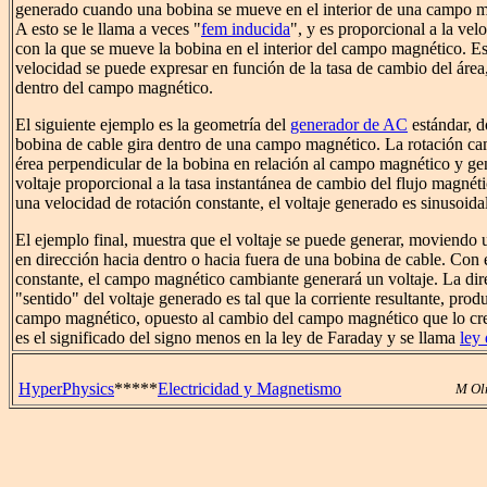
generado cuando una bobina se mueve en el interior de una campo m
A esto se le llama a veces "
fem inducida
", y es proporcional a la vel
con la que se mueve la bobina en el interior del campo magnético. E
velocidad se puede expresar en función de la tasa de cambio del área
dentro del campo magnético.
El siguiente ejemplo es la geometría del
generador de AC
estándar, 
bobina de cable gira dentro de una campo magnético. La rotación ca
érea perpendicular de la bobina en relación al campo magnético y ge
voltaje proporcional a la tasa instantánea de cambio del flujo magnét
una velocidad de rotación constante, el voltaje generado es sinusoidal
El ejemplo final, muestra que el voltaje se puede generar, moviendo
en dirección hacia dentro o hacia fuera de una bobina de cable. Con 
constante, el campo magnético cambiante generará un voltaje. La dir
"sentido" del voltaje generado es tal que la corriente resultante, prod
campo magnético, opuesto al cambio del campo magnético que lo cre
es el significado del signo menos en la ley de Faraday y se llama
ley
HyperPhysics
*****
Electricidad y Magnetismo
M Ol