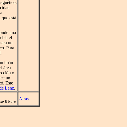
agnético.
ocidad
sa
, que está
donde una
mbia el
nera un
ico. Para
.
 un imán
el área
ección o
uce un
ó. Este
 de Lenz
.
Atrás
mo R Nave