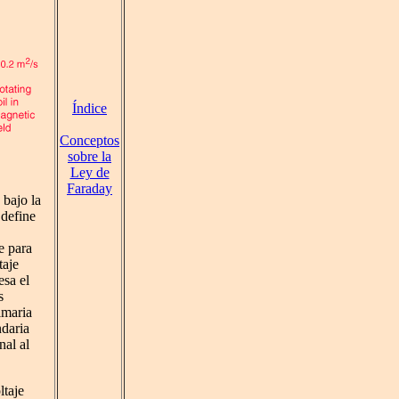
Índice
Conceptos
sobre la
Ley de
Faraday
 bajo la
define
e para
taje
esa el
s
imaria
ndaria
nal al
ltaje