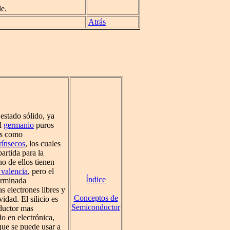
e.
Atrás
 estado sólido, ya
el
germanio
puros
os como
rínsecos
, los cuales
artida para la
o de ellos tienen
 valencia
, pero el
Índice
erminada
s electrones libres y
Conceptos de
dad. El silicio es
Semiconductor
nductor mas
o en electrónica,
que se puede usar a