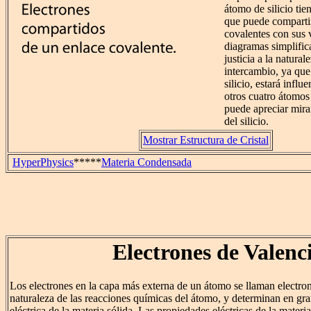
átomo de silicio tie
que puede compartir
covalentes con sus 
diagramas simplifi
justicia a la natural
intercambio, ya que
silicio, estará infl
otros cuatro átomos 
puede apreciar mir
del silicio.
Mostrar Estructura de Cristal
HyperPhysics
*****
Materia Condensada
Electrones de Valenc
Los electrones en la capa más externa de un átomo se llaman electron
naturaleza de las reacciones químicas del átomo, y determinan en gra
eléctrica de la materia sólida. Las propiedades eléctricas de la materi