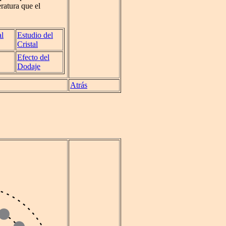
atura que el
al
Estudio del
Cristal
Efecto del
Dodaje
Atrás