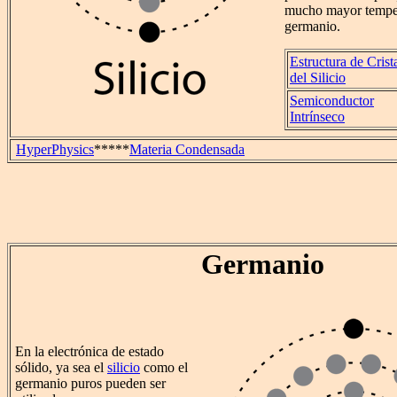
mucho mayor temper
germanio.
Estructura de Crist
del Silicio
Semiconductor
Intrínseco
HyperPhysics
*****
Materia Condensada
Germanio
En la electrónica de estado
sólido, ya sea el
silicio
como el
germanio puros pueden ser