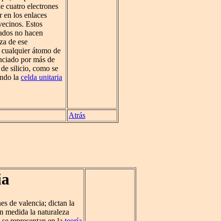
ne cuatro electrones
 en los enlaces
vecinos. Estos
cados no hacen
eza de ese
 cualquier átomo de
uenciado por más de
de silicio, como se
ando la
celda unitaria
Atrás
ia
es de valencia; dictan la
n medida la naturaleza
a se representan en la
teoría