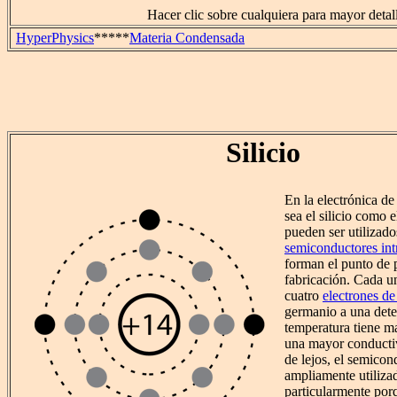
Hacer clic sobre cualquiera para mayor detall
HyperPhysics
*****
Materia Condensada
Silicio
En la electrónica de
sea el silicio como 
pueden ser utilizad
semiconductores int
forman el punto de p
fabricación. Cada un
cuatro
electrones de
germanio a una det
temperatura tiene ma
una mayor conductivi
de lejos, el semico
ampliamente utilizad
particularmente por