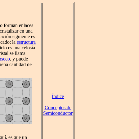
io forman enlaces
ristalizar en una
ración siguiente es
icado; la
estructura
licio es una celosía
istal se llama
nseco
, y puede
ueña cantidad de
Índice
Conceptos de
Semiconductor
quí, es que un