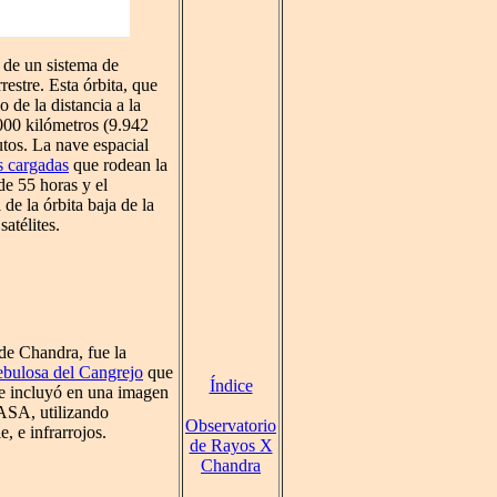
 de un sistema de
restre. Esta órbita, que
o de la distancia a la
000 kilómetros (9.942
utos. La nave espacial
s cargadas
que rodean la
de 55 horas y el
de la órbita baja de la
atélites.
de Chandra, fue la
bulosa del Cangrejo
que
Índice
Se incluyó en una imagen
ASA, utilizando
Observatorio
, e infrarrojos.
de Rayos X
Chandra