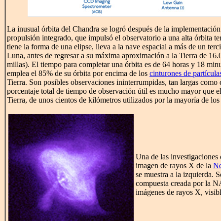
La inusual órbita del Chandra se logró después de la implementación
propulsión integrado, que impulsó el observatorio a una alta órbita ter
tiene la forma de una elipse, lleva a la nave espacial a más de un terci
Luna, antes de regresar a su máxima aproximación a la Tierra de 16.
millas). El tiempo para completar una órbita es de 64 horas y 18 min
emplea el 85% de su órbita por encima de los
cinturones de partícula
Tierra. Son posibles observaciones ininterrumpidas, tan largas como 
porcentaje total de tiempo de observación útil es mucho mayor que el 
Tierra, de unos cientos de kilómetros utilizados por la mayoría de los s
Una de las investigaciones 
imagen de rayos X de la
Ne
se muestra a la izquierda. 
compuesta creada por la N
imágenes de rayos X, visible