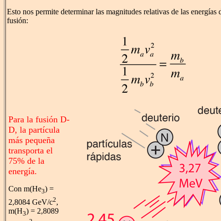
Esto nos permite determinar las magnitudes relativas de las energías 
fusión:
Para la fusión D-
D, la partícula
más pequeña
transporta el
75% de la
energía.
Con m(He
) =
3
2
2,8084 GeV/c
,
m(H
) = 2,8089
3