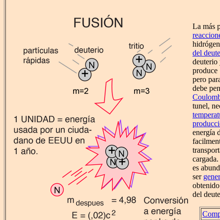
La más p
reaccion
hidrógen
del deute
deuterio 
produce 
pero para
debe pen
Coulom
tunel, n
temperat
producci
energía 
facilment
transpor
cargada.
es abunda
ser
gene
obtenido
del deute
Compa