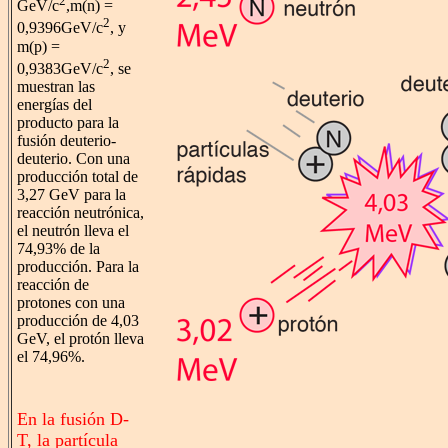
2
GeV/c
,m(n) =
2
0,9396GeV/c
, y
m(p) =
2
0,9383GeV/c
, se
muestran las
energías del
producto para la
fusión deuterio-
deuterio. Con una
producción total de
3,27 GeV para la
reacción neutrónica,
el neutrón lleva el
74,93% de la
producción. Para la
reacción de
protones con una
producción de 4,03
GeV, el protón lleva
el 74,96%.
En la fusión D-
T, la partícula