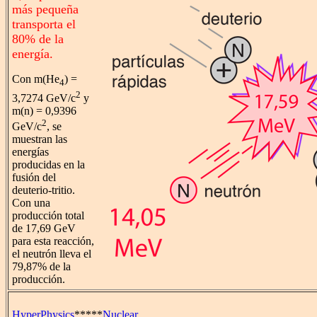
más pequeña
transporta el
80% de la
energía.
Con m(He
) =
4
2
3,7274 GeV/c
y
m(n) = 0,9396
2
GeV/c
, se
muestran las
energías
producidas en la
fusión del
deuterio-tritio.
Con una
producción total
de 17,69 GeV
para esta reacción,
el neutrón lleva el
79,87% de la
producción.
HyperPhysics
*****
Nuclear