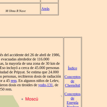
Atrás
M Olmo R Nave
s del accidente del 26 de abril de 1986,
 evacuadas alrededor de 116.000
as, la mayoría de una zona de 30 km de
 Eso incluyó a cerca de 45.000 personas
Índice
ciudad de Pripyat. Se estima que 24.000
as personas, recibieron dosis de radiación
Conceptos
or a 45
rem
. En algunos niños de Lelev,
de
ieron dosis en tiroides de
yodo-131
, de
Chernóbil
250 rem.
Conceptos
de
Energía
Nuclear