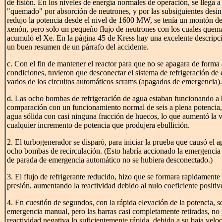
de fisión. En los niveles de energía normales de operación, se llega a 
"quemado" por absorción de neutrones, y por las subsiguientes desi
redujo la potencia desde el nivel de 1600 MW, se tenía un montón de
xenón, pero solo un pequeño flujo de neutrones con los cuales quema
acumuló el Xe. En la página 45 de Kress hay una excelente descripci
un buen resumen de un párrafo del accidente.
c. Con el fin de mantener el reactor para que no se apagara de forma 
condiciones, tuvieron que desconectar el sistema de refrigeración de
varios de los circuitos automáticos scrams (apagados de emergencia).
d. Las ocho bombas de refrigeración de agua estaban funcionando a 
comparación con un funcionamiento normal de seis a plena potencia, 
agua sólida con casi ninguna fracción de huecos, lo que aumentó la v
cualquier incremento de potencia que produjera ebullición.
2. El turbogenerador se disparó, para iniciar la prueba que causó el 
ocho bombas de recirculación. (Esto habría accionado la emergencia de
de parada de emergencia automático no se hubiera desconectado.)
3. El flujo de refrigerante reducido, hizo que se formara rapidamente
presión, aumentando la reactividad debido al nulo coeficiente positiv
4. En cuestión de segundos, con la rápida elevación de la potencia, 
emergencia manual, pero las barras casi completamente retiradas, no 
reactividad negativa lo suficientemente rápida, debido a su baja vel