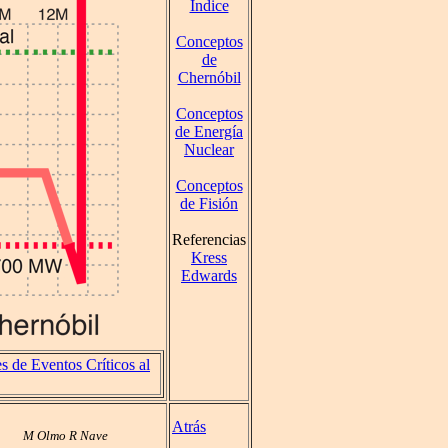
Índice
Conceptos
de
Chernóbil
Conceptos
de Energía
Nuclear
Conceptos
de Fisión
Referencias
Kress
Edwards
 de Eventos Críticos al
Atrás
M Olmo R Nave