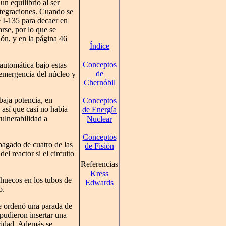
un equilibrio al ser
ntegraciones. Cuando se
 I-135 para decaer en
rse, por lo que se
ón, y en la página 46
Índice
Conceptos
automática bajo estas
de
 emergencia del núcleo y
Chernóbil
baja potencia, en
Conceptos
así que casi no había
de Energía
ulnerabilidad a
Nuclear
Conceptos
apagado de cuatro de las
de Fisión
l reactor si el circuito
Referencias
Kress
 huecos en los tubos de
Edwards
o.
se ordenó una parada de
pudieron insertar una
ocidad. Además se