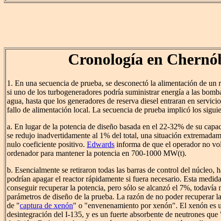
Cronología en Chernób
1. En una secuencia de prueba, se desconectó la alimentación de un r
si uno de los turbogeneradores podría suministrar energía a las bomb
agua, hasta que los generadores de reserva diesel entraran en servici
fallo de alimentación local. La secuencia de prueba implicó los sigui
a. En lugar de la potencia de diseño basada en el 22-32% de su capaci
se redujo inadvertidamente al 1% del total, una situación extremadam
nulo coeficiente positivo.
Edwards
informa de que el operador no vol
ordenador para mantener la potencia en 700-1000 MW(t).
b. Esencialmente se retiraron todas las barras de control del núcleo, 
podrían apagar el reactor rápidamente si fuera necesario. Esta medid
conseguir recuperar la potencia, pero sólo se alcanzó el 7%, todavía
parámetros de diseño de la prueba. La razón de no poder recuperar la 
de "
captura de xenón
" o "envenenamiento por xenón". El xenón es u
desintegración del I-135, y es un fuerte absorbente de neutrones que