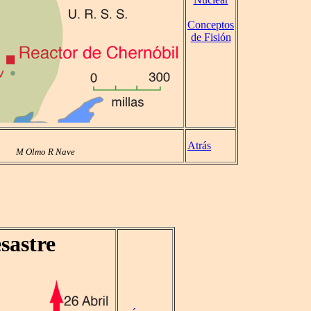
Conceptos
de Fisión
Atrás
M Olmo R Nave
sastre