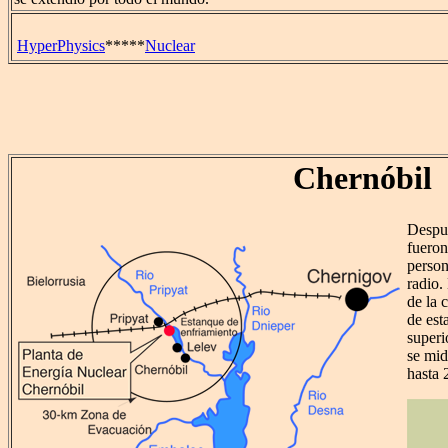
HyperPhysics
*****
Nuclear
Chernóbil
Despué
fueron
person
radio.
de la 
de est
superi
se mid
hasta 