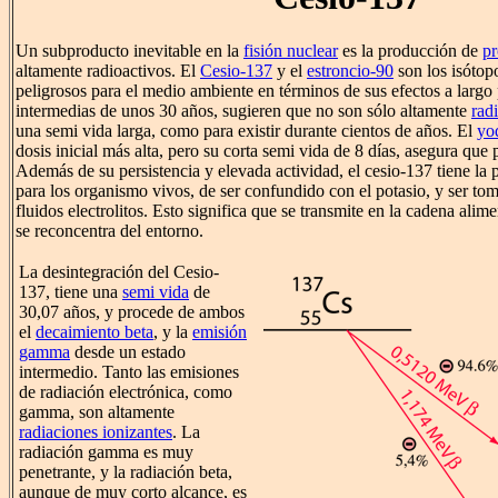
Un subproducto inevitable en la
fisión nuclear
es la producción de
pr
altamente radioactivos. El
Cesio-137
y el
estroncio-90
son los isótop
peligrosos para el medio ambiente en términos de sus efectos a largo
intermedias de unos 30 años, sugieren que no son sólo altamente
rad
una semi vida larga, como para existir durante cientos de años. El
yo
dosis inicial más alta, pero su corta semi vida de 8 días, asegura que 
Además de su persistencia y elevada actividad, el cesio-137 tiene la
para los organismo vivos, de ser confundido con el potasio, y ser to
fluidos electrolitos. Esto significa que se transmite en la cadena alim
se reconcentra del entorno.
La desintegración del Cesio-
137, tiene una
semi vida
de
30,07 años, y procede de ambos
el
decaimiento beta
, y la
emisión
gamma
desde un estado
intermedio. Tanto las emisiones
de radiación electrónica, como
gamma, son altamente
radiaciones ionizantes
. La
radiación gamma es muy
penetrante, y la radiación beta,
aunque de muy corto alcance, es