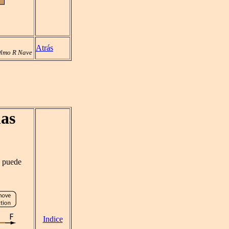
Atrás
lmo R Nave
las
s puede
Indice