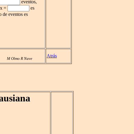
eventos,
r x =
es
o de eventos es
Atrás
M Olmo R Nave
ausiana