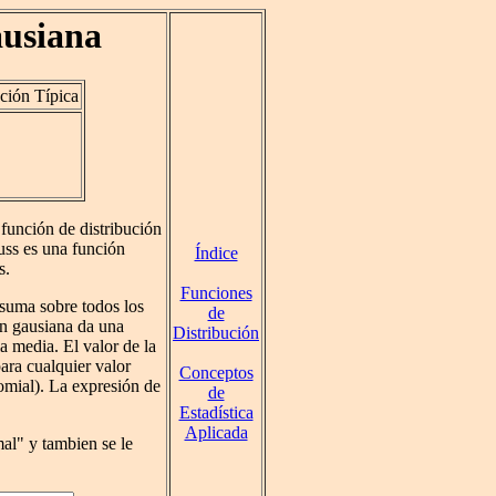
ausiana
ción Típica
 función de distribución
uss es una función
Índice
s.
Funciones
 suma sobre todos los
de
ón gausiana da una
Distribución
a media. El valor de la
ara cualquier valor
Conceptos
nomial). La expresión de
de
Estadística
Aplicada
mal" y tambien se le