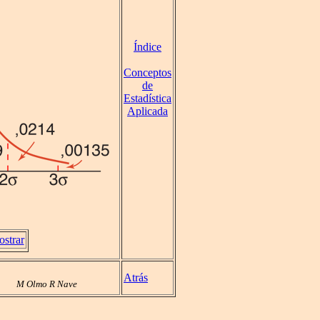
Índice
Conceptos
de
Estadística
Aplicada
strar
Atrás
M Olmo R Nave