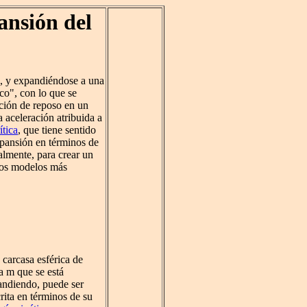
nsión del
, y expandiéndose a una
ico", con lo que se
ción de reposo en un
a aceleración atribuida a
ítica
, que tiene sentido
xpansión en términos de
almente, para crear un
Esos modelos más
carcasa esférica de
 m que se está
andiendo, puede ser
rita en términos de su