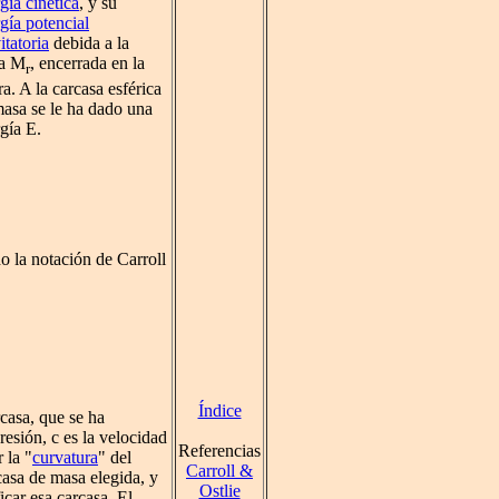
gía cinética
, y su
gía potencial
itatoria
debida a la
a M
, encerrada en la
r
ra. A la carcasa esférica
asa se le ha dado una
gía E.
o la notación de Carroll
Índice
rcasa, que se ha
resión, c es la velocidad
Referencias
 la "
curvatura
" del
Carroll &
casa de masa elegida, y
Ostlie
car esa carcasa. El