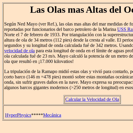
Las Olas mas Altas del O
Según Ned Mayo (ver Ref.), las olas mas altas del mar medidas de fo
reportadas por funcionarios del barco petrolero de la Marina
USS Ra
Norte el 7 de febrero de 1933. Por triangulación con la superestructu
altura de ola de 34 metros (112 pies) desde la cresta al valle. El perio
segundos y su longitud de onda calculada fué de 342 metros. Usando 
velocidad de ola
para esta longitud de onda en el límite de aguas prof
ola calculada fué de 23 m/s. Mayo calculó la potencia de un metro de
ola que resultó en ¡17.000 kilovatios!
La tripulación de la Ramapo midió estas olas y vivió para contarlo, 
corto barco (146 m =478 pies) montó sobre estas montañas oceánicas
onda, sin sufrir graves daños en la nave. Mayo expresa su preocupac
algunos barcos gigantes modernos (>250 metros de longitud) en esos
Calcular la Velocidad de Ola
HyperPhysics
*****
Mecánica