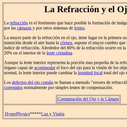
La Refracción y el O
La
refracción
es el fenómeno que hace posible la formación de imág
por las
cámaras
y por otros sistemas de
lentes
.
La mayor parte de la refracción en el ojo, tiene lugar en la primera su
transición desde el aire hasta la
córnea
, supone el mayor cambio que e
índice de refracción. Alrededor del 80% de la refracción ocurre en la
20% en el interior de la
lente cristalina
.
Aunque la lente interior representa la porción mas pequeña de la refra
órgano capaz de
acommodar
el foco del ojo para la visión de los obj
normal, la lente interior puede cambiar la
longitud focal
total del ojo
Los
defectos del ojo común
se llaman a menudo "errores de refracció
corregidos
normalmente por simples lentes de compensación.
Comparación del Ojo y la Cámara
HyperPhysics
*****
Luz y Visión