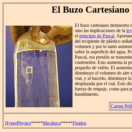
El Buzo Cartesiano
El buzo cartesiano demuestra 
sino las implicaciones de la
ley
el
principio de Pascal
. Apretan
del recipiente de plástico sella
volumen y por lo tanto aumenta
sobre la superficie del agua. Po
Pascal, esa presión se transmite
contenedor. Esto aumenta la pr
pequeño de vidrio. El aumento 
disminuye el volumen de aire e
vial, y al hacerlo, disminuye l
desplazada por el vial. Esto di
fuerza de empuje, como para p
hundimiento.
Cargar Pelí
HyperPhysics
*****
Mecánica
*****
Fluidos