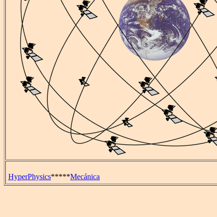
HyperPhysics
*****
Mecánica