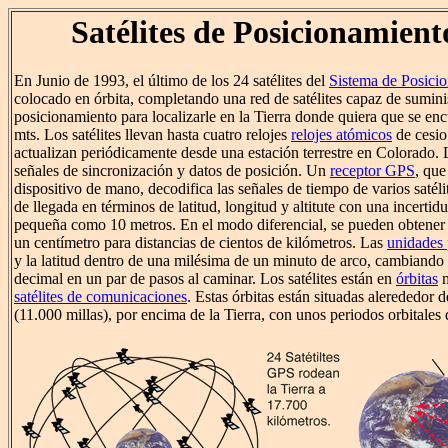
Satélites de Posicionamient
En Junio de 1993, el último de los 24 satélites del
Sistema de Posici
colocado en órbita, completando una red de satélites capaz de sumini
posicionamiento para localizarle en la Tierra donde quiera que se en
mts. Los satélites llevan hasta cuatro relojes
relojes atómicos
de cesio
actualizan periódicamente desde una estación terrestre en Colorado. L
señales de sincronización y datos de posición. Un
receptor GPS
, qu
dispositivo de mano, decodifica las señales de tiempo de varios satélit
de llegada en términos de latitud, longitud y altitute con una incerti
pequeña como 10 metros. En el modo diferencial, se pueden obtener
un centímetro para distancias de cientos de kilómetros. Las
unidades 
y la latitud dentro de una milésima de un minuto de arco, cambiando l
decimal en un par de pasos al caminar. Los satélites están en
órbitas
m
satélites de comunicaciones
. Estas órbitas están situadas alerededor 
(11.000 millas), por encima de la Tierra, con unos periodos orbitales