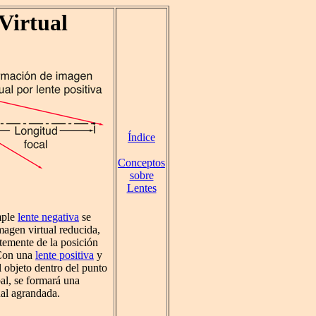
Virtual
Índice
Conceptos
sobre
Lentes
mple
lente negativa
se
agen virtual reducida,
temente de la posición
 Con una
lente positiva
y
 objeto dentro del punto
pal, se formará una
ual agrandada.