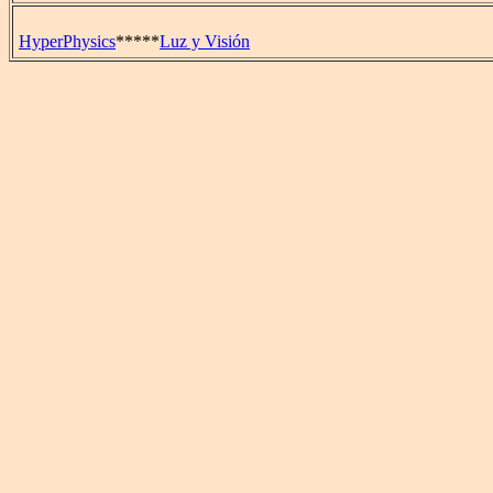
HyperPhysics
*****
Luz y Visión