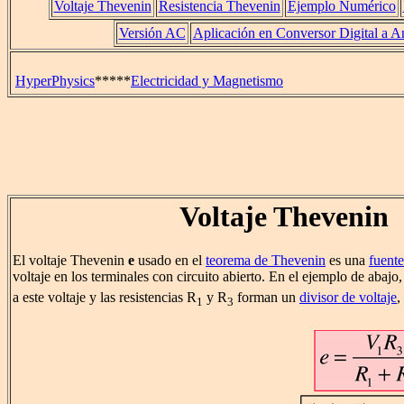
Voltaje Thevenin
Resistencia Thevenin
Ejemplo Numérico
Versión AC
Aplicación en Conversor Digital a A
HyperPhysics
*****
Electricidad y Magnetismo
Voltaje Thevenin
El voltaje Thevenin
e
usado en el
teorema de Thevenin
es una
fuente
voltaje en los terminales con circuito abierto. En el ejemplo de abajo,
a este voltaje y las resistencias R
y R
forman un
divisor de voltaje
,
1
3