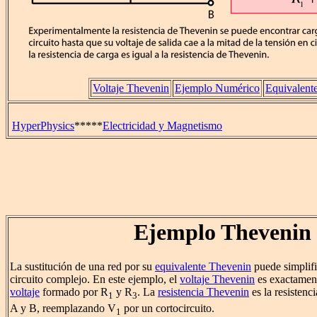
Voltaje Thevenin
Ejemplo Numérico
Equivalent
HyperPhysics
*****
Electricidad y Magnetismo
Ejemplo Thevenin
La sustitución de una red por su
equivalente Thevenin
puede simplific
circuito complejo. En este ejemplo, el
voltaje Thevenin
es exactament
voltaje
formado por R
y R
. La
resistencia Thevenin
es la resistenc
1
3
A y B, reemplazando V
por un cortocircuito.
1