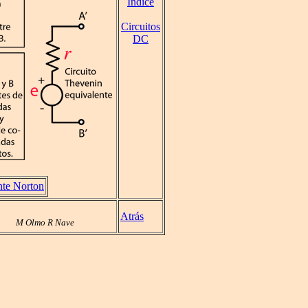
Índice
Circuitos
DC
nte Norton
Atrás
M Olmo R Nave