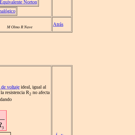
Equivalente Norton
nalógico
Atrás
M Olmo R Nave
 de voltaje
ideal, igual al
 la resistencia R
no afecta
2
 dando