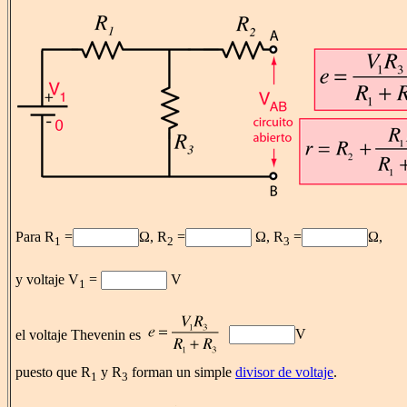
Para R
=
Ω, R
=
Ω, R
=
Ω,
1
2
3
y voltaje V
=
V
1
V
el voltaje Thevenin es
puesto que R
y R
forman un simple
divisor de voltaje
.
1
3