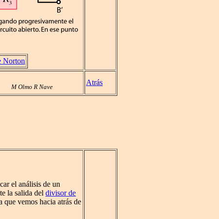
e Norton
Atrás
M Olmo R Nave
ar el análisis de un
e la salida del
divisor de
ia que vemos hacia atrás de