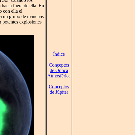
l Sol. Cuando los
 hacia fuera de ella. En
 con ella el
ó a un grupo de manchas
n potentes explosiones
Índice
Conceptos
de Óptica
Atmosférica
Conceptos
de Júpiter