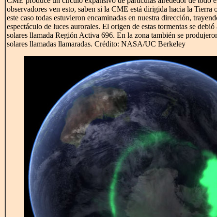
CME produce un círculo expansivo de partículas alrededor de todo e
observadores ven esto, saben si la CME está dirigida hacia la Tierra o
este caso todas estuvieron encaminadas en nuestra dirección, trayendo
espectáculo de luces aurorales. El origen de estas tormentas se debi
solares llamada Región Activa 696. En la zona también se produjero
solares llamadas llamaradas. Crédito: NASA/UC Berkeley