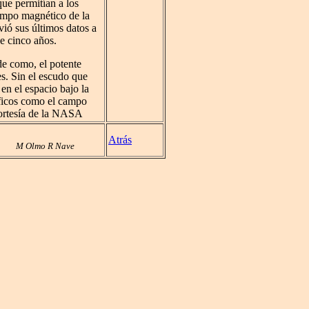
ue permitían a los
campo magnético de la
ió sus últimos datos a
e cinco años.
e como, el potente
es. Sin el escudo que
en el espacio bajo la
íficos como el campo
cortesía de la NASA
Atrás
M Olmo R Nave