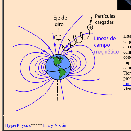
Este
carg
alre
cam
con
imp
cam
Tier
pro
ioni
vien
HyperPhysics
*****
Luz y Visión