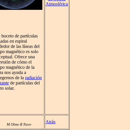
Atmosférica
 boceto de partículas
adas en espiral
dedor de las líneas del
po magnético es solo
ceptual. Ofrece una
resión de cómo el
po magnético de la
ra nos ayuda a
tegernos de la
radiación
zante
de partículas del
to solar.
Atrás
M Olmo R Nave