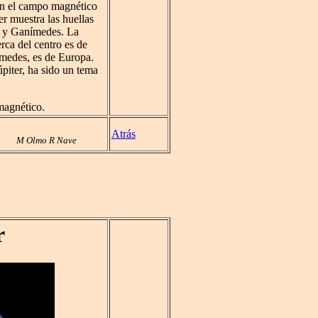
con el campo magnético
er muestra las huellas
pa y Ganímedes. La
erca del centro es de
imedes, es de Europa.
úpiter, ha sido un tema
omagnético.
Atrás
M Olmo R Nave
r