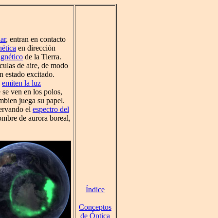
ar
, entran en contacto
ética
en dirección
agnético
de la Tierra.
éculas de aire, de modo
n estado excitado.
,
emiten la luz
 se ven en los polos,
mbien juega su papel.
servando el
espectro del
nombre de aurora boreal,
Índice
Conceptos
de Óptica