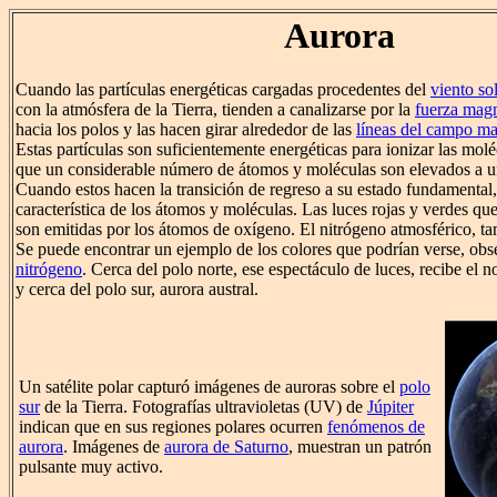
Aurora
Cuando las partículas energéticas cargadas procedentes del
viento sol
con la atmósfera de la Tierra, tienden a canalizarse por la
fuerza magn
hacia los polos y las hacen girar alrededor de las
líneas del campo m
Estas partículas son suficientemente energéticas para ionizar las mol
que un considerable número de átomos y moléculas son elevados a u
Cuando estos hacen la transición de regreso a su estado fundamental
característica de los átomos y moléculas. Las luces rojas y verdes que
son emitidas por los átomos de oxígeno. El nitrógeno atmosférico, ta
Se puede encontrar un ejemplo de los colores que podrían verse, ob
nitrógeno
. Cerca del polo norte, ese espectáculo de luces, recibe el 
y cerca del polo sur, aurora austral.
Un satélite polar capturó imágenes de auroras sobre el
polo
sur
de la Tierra. Fotografías ultravioletas (UV) de
Júpiter
indican que en sus regiones polares ocurren
fenómenos de
aurora
. Imágenes de
aurora de Saturno
, muestran un patrón
pulsante muy activo.