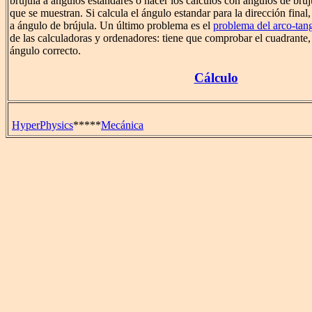
brújula a ángulos estandares o hacer los cálculos con ángulos de brúj
que se muestran. Si calcula el ángulo estandar para la dirección final
a ángulo de brújula. Un último problema es el
problema del arco-tan
de las calculadoras y ordenadores: tiene que comprobar el cuadrante,
ángulo correcto.
Cálculo
HyperPhysics
*****
Mecánica