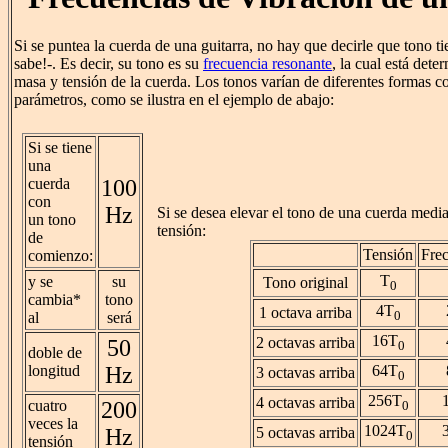
Si se puntea la cuerda de una guitarra, no hay que decirle que tono ti
sabe!-. Es decir, su tono es su
frecuencia resonante
, la cual está dete
masa y tensión de la cuerda. Los tonos varían de diferentes formas co
parámetros, como se ilustra en el ejemplo de abajo:
Si se tiene
una
cuerda
100
con
Hz
Si se desea elevar el tono de una cuerda medi
un tono
tensión:
de
Tensión
Fre
comienzo:
T
y se
su
Tono original
0
cambia*
tono
4T
1 octava arriba
0
al
será
16T
2 octavas arriba
50
0
doble de
longitud
Hz
64T
3 octavas arriba
0
256T
4 octavas arriba
cuatro
200
0
veces la
1024T
Hz
5 octavas arriba
0
tensión