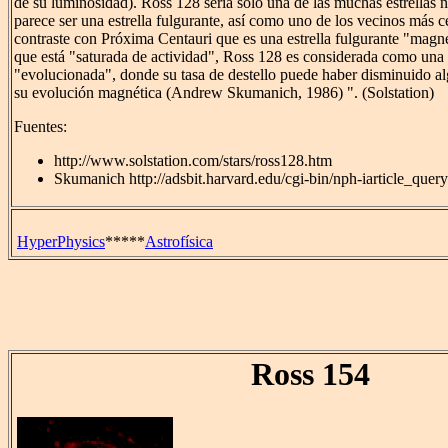
de su luminosidad). Ross 128 sería sólo una de las muchas estrellas 
parece ser una estrella fulgurante, así como uno de los vecinos más c
contraste con Próxima Centauri que es una estrella fulgurante "mag
que está "saturada de actividad", Ross 128 es considerada como una 
"evolucionada", donde su tasa de destello puede haber disminuido a
su evolución magnética (Andrew Skumanich, 1986) ". (Solstation)
Fuentes:
http://www.solstation.com/stars/ross128.htm
Skumanich http://adsbit.harvard.edu/cgi-bin/nph-iarticle_que
HyperPhysics
*****
Astrofísica
Ross 154