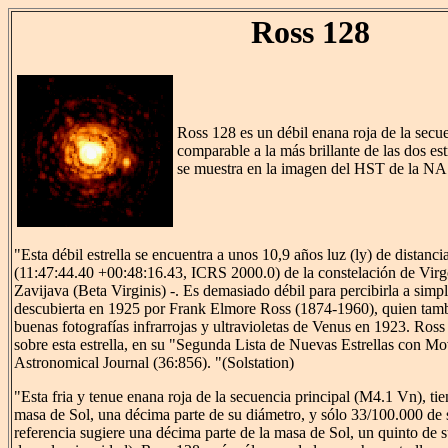
Ross 128
Ross 128 es un débil enana roja de la secue
comparable a la más brillante de las dos es
se muestra en la imagen del HST de la NAS
"Esta débil estrella se encuentra a unos 10,9 años luz (ly) de distanci
(11:47:44.40 +00:48:16.43, ICRS 2000.0) de la constelación de Virgo,
Zavijava (Beta Virginis) -. Es demasiado débil para percibirla a simple
descubierta en 1925 por Frank Elmore Ross (1874-1960), quien tamb
buenas fotografías infrarrojas y ultravioletas de Venus en 1923. Ros
sobre esta estrella, en su "Segunda Lista de Nuevas Estrellas con M
Astronomical Journal (36:856). "(Solstation)
"Esta fria y tenue enana roja de la secuencia principal (M4.1 Vn), tien
masa de Sol, una décima parte de su diámetro, y sólo 33/100.000 de 
referencia sugiere una décima parte de la masa de Sol, un quinto de 