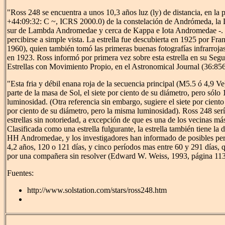
"Ross 248 se encuentra a unos 10,3 años luz (ly) de distancia, en la 
+44:09:32: C ~, ICRS 2000.0) de la constelación de Andrómeda, la
sur de Lambda Andromedae y cerca de Kappa e Iota Andromedae -. 
percibirse a simple vista. La estrella fue descubierta en 1925 por F
1960), quien también tomó las primeras buenas fotografías infrarrojas
en 1923. Ross informó por primera vez sobre esta estrella en su Seg
Estrellas con Movimiento Propio, en el Astronomical Journal (36:856
"Esta fria y débil enana roja de la secuencia principal (M5.5 ó 4,9 Ve
parte de la masa de Sol, el siete por ciento de su diámetro, pero sólo
luminosidad. (Otra referencia sin embargo, sugiere el siete por ciento
por ciento de su diámetro, pero la misma luminosidad). Ross 248 ser
estrellas sin notoriedad, a excepción de que es una de los vecinas más
Clasificada como una estrella fulgurante, la estrella también tiene la 
HH Andromedae, y los investigadores han informado de posibles perí
4,2 años, 120 o 121 días, y cinco períodos mas entre 60 y 291 días,
por una compañera sin resolver (Edward W. Weiss, 1993, página 1139
Fuentes:
http://www.solstation.com/stars/ross248.htm