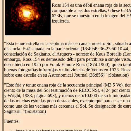
Ross 154 es una débil enana roja de la secu
comparable a las dos estrellas, Gliese 623A
623B, que se muestran en la imagen del 
izquierda.
"Esta tenue estrella es la séptima más cercana a nuestro Sol, situada 
distancia. Está situada en la parte oriental (18:49:49.36-23:50:10.44
constelación de Sagitario, el Arquero - noreste de Kaus Borealis (Lam
embargo, Ross 154 es demasiado débil para percibirse a simple vista. 
descubierta en 1925 por Frank Elmore Ross (1874-1960), quien tamb
buenas fotografías infrarrojas y ultravioletas de Venus en 1923. Ros
sobre esta estrella en su Astronomical Journal (36:856)."(Solstation)
"Este fría y tenue enana roja de la secuencia principal (M3.5 Ve), tie
ciento de la masa del Sol (estimación de RECONS), el 24 por ciento
y Wright, 1983, página 693), y menos de 5/10.000 de su luminosidad
de las muchas estrellas poco destacables, excepto que parece ser una e
como una de las vecinas más cercanas al Sol. Su designación de estr
Sagittarii. "(Solstation)
Fuentes: