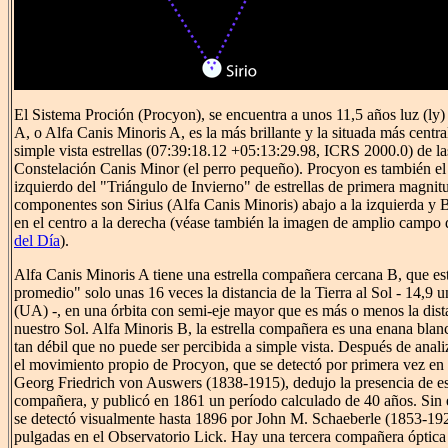
El Sistema Proción (Procyon), se encuentra a unos 11,5 años luz (ly)
A, o Alfa Canis Minoris A, es la más brillante y la situada más cent
simple vista estrellas (07:39:18.12 +05:13:29.98, ICRS 2000.0) de las 
Constelación Canis Minor (el perro pequeño). Procyon es también e
izquierdo del "Triángulo de Invierno" de estrellas de primera magnit
componentes son Sirius (Alfa Canis Minoris) abajo a la izquierda y 
en el centro a la derecha (véase también la imagen de amplio campo 
del Día
).
Alfa Canis Minoris A tiene una estrella compañera cercana B, que es
promedio" solo unas 16 veces la distancia de la Tierra al Sol - 14,9 
(UA) -, en una órbita con semi-eje mayor que es más o menos la dist
nuestro Sol. Alfa Minoris B, la estrella compañera es una enana blanc
tan débil que no puede ser percibida a simple vista. Después de analiz
el movimiento propio de Procyon, que se detectó por primera vez en 
Georg Friedrich von Auswers (1838-1915), dedujo la presencia de es
compañera, y publicó en 1861 un período calculado de 40 años. Si
se detectó visualmente hasta 1896 por John M. Schaeberle (1853-1924
pulgadas en el Observatorio Lick. Hay una tercera compañera óptica 