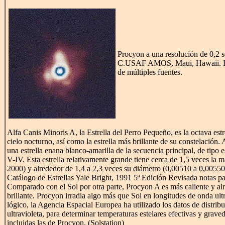
Procyon a una resolución de 0,2 
C.USAF AMOS, Maui, Hawaii. Ha
de múltiples fuentes.
Alfa Canis Minoris A, la Estrella del Perro Pequeño, es la octava estre
cielo nocturno, así como la estrella más brillante de su constelación. 
una estrella enana blanco-amarilla de la secuencia principal, de tipo 
V-IV. Esta estrella relativamente grande tiene cerca de 1,5 veces la ma
2000) y alrededor de 1,4 a 2,3 veces su diámetro (0,00510 a 0,00550
Catálogo de Estrellas Yale Bright, 1991 5ª Edición Revisada notas p
Comparado con el Sol por otra parte, Procyon A es más caliente y al
brillante. Procyon irradia algo más que Sol en longitudes de onda ult
lógico, la Agencia Espacial Europea ha utilizado los datos de distribu
ultravioleta, para determinar temperaturas estelares efectivas y graved
incluidas las de Procyon. (Solstation)