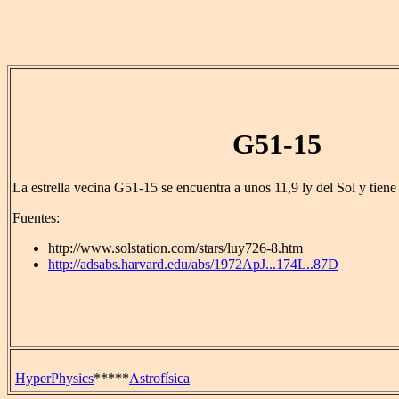
G51-15
La estrella vecina G51-15 se encuentra a unos 11,9 ly del Sol y tien
Fuentes:
http://www.solstation.com/stars/luy726-8.htm
http://adsabs.harvard.edu/abs/1972ApJ...174L..87D
HyperPhysics
*****
Astrofísica