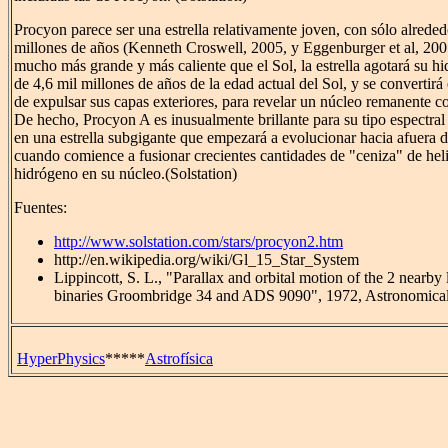
Procyon parece ser una estrella relativamente joven, con sólo alreded
millones de años (Kenneth Croswell, 2005, y Eggenburger et al, 200
mucho más grande y más caliente que el Sol, la estrella agotará su h
de 4,6 mil millones de años de la edad actual del Sol, y se convertirá
de expulsar sus capas exteriores, para revelar un núcleo remanente 
De hecho, Procyon A es inusualmente brillante para su tipo espectral
en una estrella subgigante que empezará a evolucionar hacia afuera de
cuando comience a fusionar crecientes cantidades de "ceniza" de he
hidrógeno en su núcleo.(Solstation)
Fuentes:
http://www.solstation.com/stars/procyon2.htm
http://en.wikipedia.org/wiki/Gl_15_Star_System
Lippincott, S. L., "Parallax and orbital motion of the 2 nearby
binaries Groombridge 34 and ADS 9090", 1972, Astronomical 
HyperPhysics
*****
Astrofísica