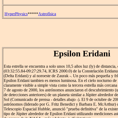
HyperPhysics
*****
Astrofísica
Epsilon Eridani
Esta estrella se encuentra a solo unos 10,5 años luz (ly) de distancia, 
(03:32:55.84-09:27:29.74, ICRS 2000.0) de la Constelación Eridanus
(Delta Eridani) y al noroeste de Zaurak -. Un poco más pequeña y frí
Epsilon Eridani tambien es menos luminosa. En el cielo nocturno de l
claramente visible a simple vista como la tercera estrella más cercana 
7 de agosto de 2000, los astrónomos anunciaron el descubrimiento (
de detecciones anteriores) de un planeta similar a Júpiter alrededor de 
Sol (Comunicado de prensa - detalles abajo -). El 9 de octubre de 20
astrónomos (liderado por G. Fritz Benedict y Barbara E. McArthur) 
Telescopio Espacial Hubble, anunció "prueba definitiva" de la existe
tipo de Júpiter alrededor de Epsilon Eridani utilizando mediciones 