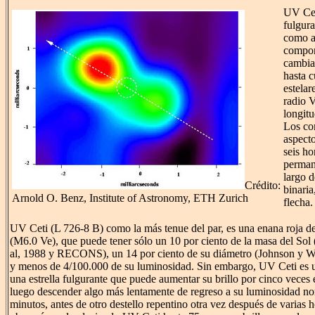
UV Cet
fulgur
como a
compon
cambia
hasta c
estelar
radio
longit
Los co
aspect
seis ho
perman
largo d
Crédito:
binaria
Arnold O. Benz, Institute of Astronomy, ETH Zurich
flecha.
UV Ceti (L 726-8 B) como la más tenue del par, es una enana roja de
(M6.0 Ve), que puede tener sólo un 10 por ciento de la masa del Sol
al, 1988 y RECONS), un 14 por ciento de su diámetro (Johnson y Wr
y menos de 4/100.000 de su luminosidad. Sin embargo, UV Ceti es 
una estrella fulgurante que puede aumentar su brillo por cinco vece
luego descender algo más lentamente de regreso a su luminosidad nor
minutos, antes de otro destello repentino otra vez después de varias 