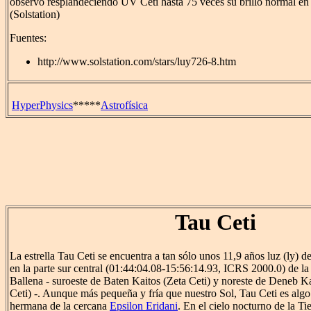
observó resplandeciendo UV Ceti hasta 75 veces su brillo normal en
(Solstation)
Fuentes:
http://www.solstation.com/stars/luy726-8.htm
HyperPhysics
*****
Astrofísica
Tau Ceti
La estrella Tau Ceti se encuentra a tan sólo unos 11,9 años luz (ly) d
en la parte sur central (01:44:04.08-15:56:14.93, ICRS 2000.0) de la
Ballena - suroeste de Baten Kaitos (Zeta Ceti) y noreste de Deneb K
Ceti) -. Aunque más pequeña y fría que nuestro Sol, Tau Ceti es algo
hermana de la cercana
Epsilon Eridani
. En el cielo nocturno de la Tie