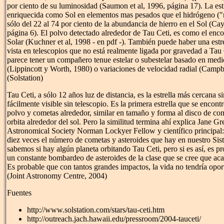
por ciento de su luminosidad (Saumon et al, 1996, página 17). La estr
enriquecida como Sol en elementos mas pesados que el hidrógeno ("m
sólo del 22 al 74 por ciento de la abundancia de hierro en el Sol (Cay
página 6). El polvo detectado alrededor de Tau Ceti, es como el enco
Solar (Kuchner et al, 1998 - en pdf -). También puede haber una estr
vista en telescopios que no está realmente ligada por gravedad a Tau C
parece tener un compañero tenue estelar o subestelar basado en medi
(Lippincott y Worth, 1980) o variaciones de velocidad radial (Campbe
(Solstation)
Tau Ceti, a sólo 12 años luz de distancia, es la estrella más cercana si
fácilmente visible sin telescopio. Es la primera estrella que se encont
polvo y cometas alrededor, similar en tamaño y forma al disco de com
orbita alrededor del sol. Pero la similitud termina ahí explica Jane G
Astronomical Society Norman Lockyer Fellow y científico principal:
diez veces el número de cometas y asteroides que hay en nuestro Sis
sabemos si hay algún planeta orbitando Tau Ceti, pero si es así, es 
un constante bombardeo de asteroides de la clase que se cree que aca
Es probable que con tantos grandes impactos, la vida no tendría opor
(Joint Astronomy Centre, 2004)
Fuentes
http://www.solstation.com/stars/tau-ceti.htm
http://outreach.jach.hawaii.edu/pressroom/2004-tauceti/