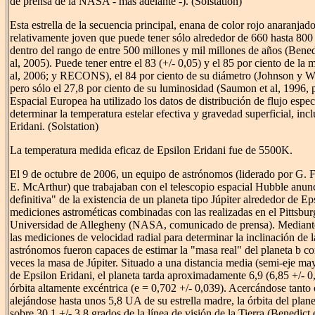
de prensa de la NASA - más adelante -). (Solstation)
Esta estrella de la secuencia principal, enana de color rojo anaranjad
relativamente joven que puede tener sólo alrededor de 660 hasta 800
dentro del rango de entre 500 millones y mil millones de años (Benedi
al, 2005). Puede tener entre el 83 (+/- 0,05) y el 85 por ciento de la 
al, 2006; y RECONS), el 84 por ciento de su diámetro (Johnson y Wr
pero sólo el 27,8 por ciento de su luminosidad (Saumon et al, 1996,
Espacial Europea ha utilizado los datos de distribución de flujo espect
determinar la temperatura estelar efectiva y gravedad superficial, inc
Eridani. (Solstation)
La temperatura medida eficaz de Epsilon Eridani fue de 5500K.
El 9 de octubre de 2006, un equipo de astrónomos (liderado por G. F
E. McArthur) que trabajaban con el telescopio espacial Hubble anun
definitiva" de la existencia de un planeta tipo Júpiter alrededor de Ep
mediciones astrométicas combinadas con las realizadas en el Pittsbu
Universidad de Allegheny (NASA, comunicado de prensa). Mediante 
las mediciones de velocidad radial para determinar la inclinación de la
astrónomos fueron capaces de estimar la "masa real" del planeta b c
veces la masa de Júpiter. Situado a una distancia media (semi-eje ma
de Epsilon Eridani, el planeta tarda aproximadamente 6,9 (6,85 +/- 0
órbita altamente excéntrica (e = 0,702 +/- 0,039). Acercándose tanto
alejándose hasta unos 5,8 UA de su estrella madre, la órbita del plane
sobre 30,1 +/- 3,8 grados de la línea de visión de la Tierra (Benedict