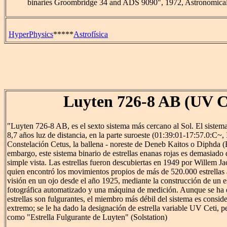
binaries Groombridge 34 and ADS 9090", 1972, Astronomical 
HyperPhysics
*****
Astrofísica
Luyten 726-8 AB (UV C
"Luyten 726-8 AB, es el sexto sistema más cercano al Sol. El sistema
8,7 años luz de distancia, en la parte suroeste (01:39:01-17:57.0:C~
Constelación Cetus, la ballena - noreste de Deneb Kaitos o Diphda (B
embargo, este sistema binario de estrellas enanas rojas es demasiado d
simple vista. Las estrellas fueron descubiertas en 1949 por Willem 
quien encontró los movimientos propios de más de 520.000 estrellas 
visión en un ojo desde el año 1925, mediante la construcción de un e
fotográfica automatizado y una máquina de medición. Aunque se ha
estrellas son fulgurantes, el miembro más débil del sistema es cons
extremo; se le ha dado la designación de estrella variable UV Ceti, 
como "Estrella Fulgurante de Luyten" (Solstation)