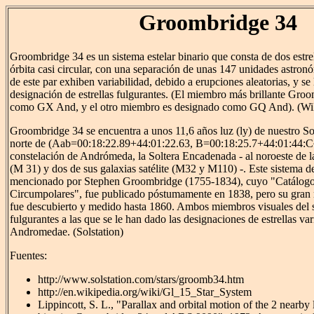
Groombridge 34
Groombridge 34 es un sistema estelar binario que consta de dos estre
órbita casi circular, con una separación de unas 147 unidades astron
de este par exhiben variabilidad, debido a erupciones aleatorias, y se 
designación de estrellas fulgurantes. (El miembro más brillante Gro
como GX And, y el otro miembro es designado como GQ And). (Wi
Groombridge 34 se encuentra a unos 11,6 años luz (ly) de nuestro Sol,
norte de (Aab=00:18:22.89+44:01:22.63, B=00:18:25.7+44:01:44:C
constelación de Andrómeda, la Soltera Encadenada - al noroeste de 
(M 31) y dos de sus galaxias satélite (M32 y M110) -. Este sistema de 
mencionado por Stephen Groombridge (1755-1834), cuyo "Catálogo 
Circumpolares", fue publicado póstumamente en 1838, pero su gran
fue descubierto y medido hasta 1860. Ambos miembros visuales del si
fulgurantes a las que se le han dado las designaciones de estrellas 
Andromedae. (Solstation)
Fuentes:
http://www.solstation.com/stars/groomb34.htm
http://en.wikipedia.org/wiki/Gl_15_Star_System
Lippincott, S. L., "Parallax and orbital motion of the 2 nearby