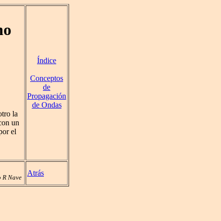
no
Índice
Conceptos
de
Propagación
de Ondas
tro la
 con un
por el
Atrás
 R Nave