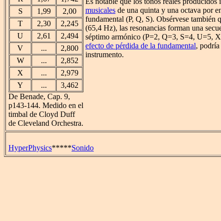
Es notable que los tonos reales producidos 
musicales
de una quinta y una octava por e
S
1,99
2,00
fundamental (P, Q, S). Obsérvese también q
T
2,30
2,245
(65,4 Hz), las resonancias forman una secu
U
2,61
2,494
séptimo armónico (P=2, Q=3, S=4, U=5, X
efecto de pérdida de la fundamental
, podría
V
...
2,800
instrumento.
W
...
2,852
X
...
2,979
Y
...
3,462
De Benade, Cap. 9,
p143-144. Medido en el
timbal de Cloyd Duff
de Cleveland Orchestra.
HyperPhysics
*****
Sonido