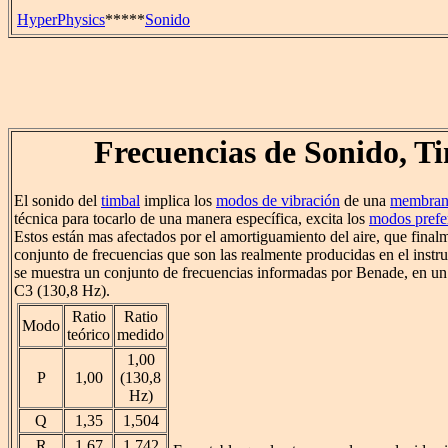
HyperPhysics
*****
Sonido
Frecuencias de Sonido, T
El sonido del
timbal
implica los
modos de vibración
de una
membrana
técnica para tocarlo de una manera específica, excita los
modos prefe
Estos están mas afectados por el amortiguamiento del aire, que finalm
conjunto de frecuencias que son las realmente producidas en el inst
se muestra un conjunto de frecuencias informadas por Benade, en un
C3 (130,8 Hz).
Ratio
Ratio
Modo
teórico
medido
1,00
P
1,00
(130,8
Hz)
Q
1,35
1,504
R
1,67
1,742