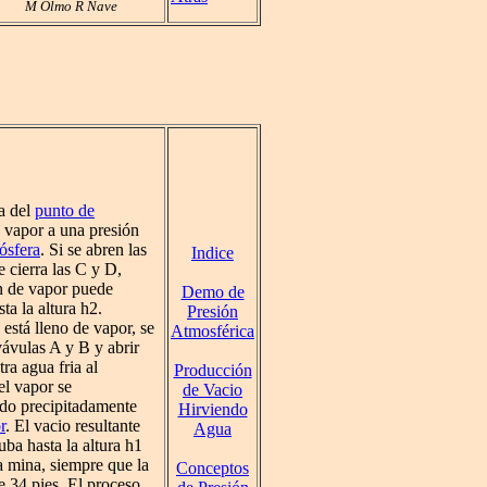
M Olmo R Nave
a del
punto de
vapor a una presión
ósfera
. Si se abren las
Indice
e cierra las C y D,
n de vapor puede
Demo de
ta la altura h2.
Presión
 está lleno de vapor, se
Atmosférica
vávulas A y B y abrir
tra agua fria al
Producción
el vapor se
de Vacio
do precipitadamente
Hirviendo
r
. El vacio resultante
Agua
uba hasta la altura h1
a mina, siempre que la
Conceptos
e 34 pies. El proceso