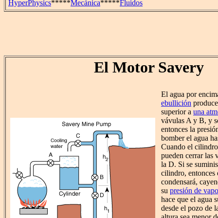
HyperPhysics
*****
Mecánica
*****
Fluidos
El Motor Savery
El agua por encim
ebullición
produce 
superior a
una atm
vávulas A y B, y s
entonces la presió
bomber el agua has
Cuando el cilindro
pueden cerrar las 
la D. Si se suminis
cilindro, entonces 
condensará, cayen
su
presión de vapo
hace que el agua s
desde el pozo de l
altura sea menor d