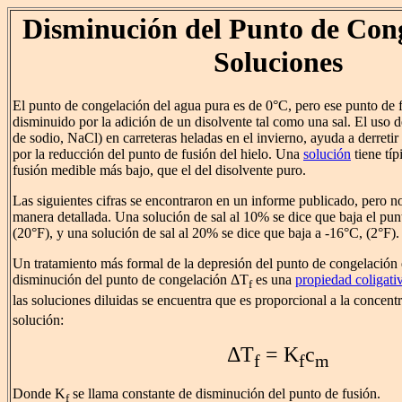
Disminución del Punto de Con
Soluciones
El punto de congelación del agua pura es de 0°C, pero ese punto de 
disminuido por la adición de un disolvente tal como una sal. El uso d
de sodio, NaCl) en carreteras heladas en el invierno, ayuda a derretir e
por la reducción del punto de fusión del hielo. Una
solución
tiene tí
fusión medible más bajo, que el del disolvente puro.
Las siguientes cifras se encontraron en un informe publicado, pero n
manera detallada. Una solución de sal al 10% se dice que baja el pun
(20°F), y una solución de sal al 20% se dice que baja a -16°C, (2°F).
Un tratamiento más formal de la depresión del punto de congelación
disminución del punto de congelación ΔT
es una
propiedad coligati
f
las soluciones diluidas se encuentra que es proporcional a la concent
solución:
ΔT
= K
c
f
f
m
Donde K
se llama constante de disminución del punto de fusión.
f