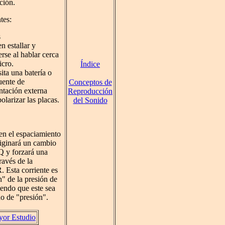
ción.
tes:
s
n estallar y
rse al hablar cerca
icro.
Índice
ita una batería o
uente de
Conceptos de
ntación externa
Reproducción
olarizar las placas.
del Sonido
n el espaciamiento
riginará un cambio
Q y forzará una
través de la
R. Esta corriente es
" de la presión de
iendo que este sea
o de "presión".
or Estudio