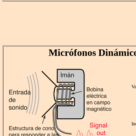
Micrófonos Dinámic
Ve
In