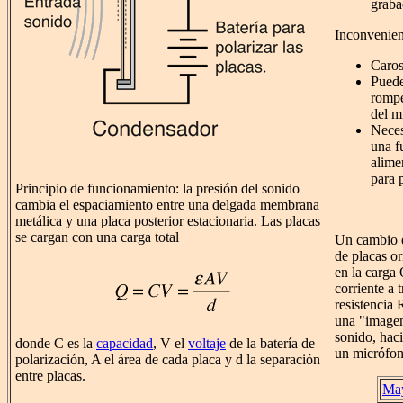
graba
Inconvenien
Caro
Puede
rompe
del m
Neces
una f
alime
para p
Principio de funcionamiento: la presión del sonido
cambia el espaciamiento entre una delgada membrana
metálica y una placa posterior estacionaria. Las placas
se cargan con una carga total
Un cambio e
de placas o
en la carga 
corriente a 
resistencia 
una "imagen
sonido, hac
donde C es la
capacidad
, V el
voltaje
de la batería de
un micrófon
polarización, A el área de cada placa y d la separación
entre placas.
May