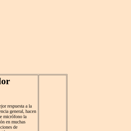
dor
jor respuesta a la
encia general, hacen
te micrófono la
ión en muchas
aciones de