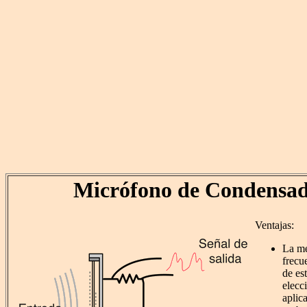
Micrófono de Condensa
Ventajas:
La me
frecu
de es
elecc
aplic