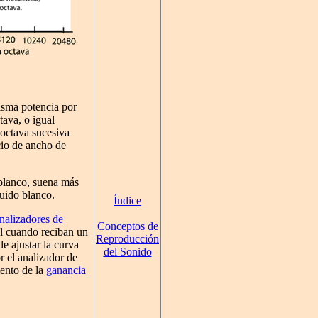
isma potencia por
tava, o igual
 octava sucesiva
cio de ancho de
 blanco, suena más
ruido blanco.
Índice
nalizadores de
Conceptos de
al cuando reciban un
Reproducción
de ajustar la curva
del Sonido
r el analizador de
mento de la
ganancia