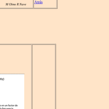
Atrás
M Olmo R Nave