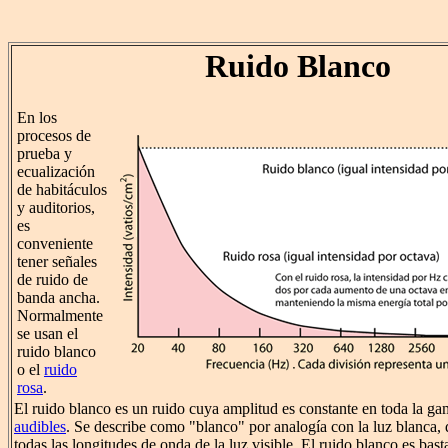
Ruido Blanco
En los
procesos de
prueba y
ecualización
de habitáculos
y auditorios,
es
conveniente
tener señales
de ruido de
banda ancha.
Normalmente
se usan el
ruido blanco
o el
ruido
rosa
.
El ruido blanco es un ruido cuya amplitud es constante en toda la g
audibles
. Se describe como "blanco" por analogía con la luz blanca,
todas las longitudes de onda de la luz visible. El ruido blanco es bast