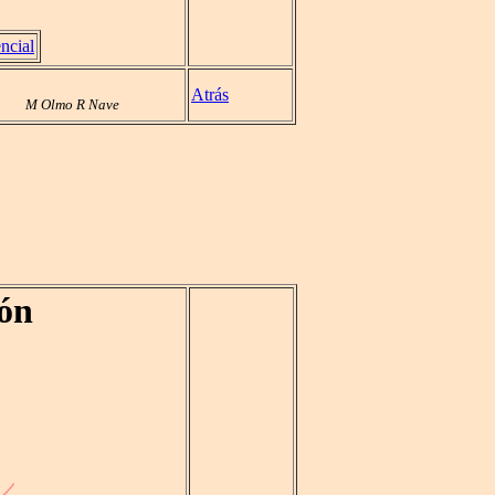
ncial
Atrás
M Olmo R Nave
ión