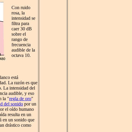
Con ruido
rosa, la
intensidad se
filtra para
caer 30 dB
sobre el
rango de
frecuencia
audible de la
octava 10.
blanco está
idad. La razón es que
. La intensidad del
ncia audible, y eso
 la "
regla de oro
"
ad del sonido
por un
por el oído humano
ída resulta en un
rá en un sonido que
tan drástico como