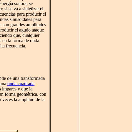
energía sonora, se
si se va a sintetizar el
ecuencias para producir el
ndas sinusoidales para
ta son grandes amplitudes
producir el agudo ataque
diciendo que, cualquier
s en la forma de onda
lta frecuencia.
nde de una transformada
 una
onda cuadrada
s impares y que la
en forma geométrica, con
 veces la amplitud de la