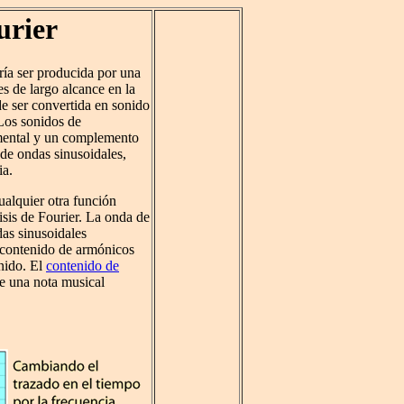
urier
ría ser producida por una
s de largo alcance en la
de ser convertida en sonido
Los sonidos de
amental y un complemento
de ondas sinusoidales,
ia.
alquier otra función
isis de Fourier. La onda de
das sinusoidales
 contenido de armónicos
nido. El
contenido de
e una nota musical