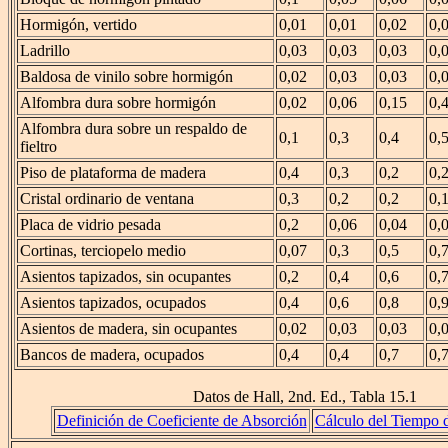
Hormigón, vertido
0,01
0,01
0,02
0,
Ladrillo
0,03
0,03
0,03
0,
Baldosa de vinilo sobre hormigón
0,02
0,03
0,03
0,
Alfombra dura sobre hormigón
0,02
0,06
0,15
0,
Alfombra dura sobre un respaldo de
0,1
0,3
0,4
0,
fieltro
Piso de plataforma de madera
0,4
0,3
0,2
0,
Cristal ordinario de ventana
0,3
0,2
0,2
0,
Placa de vidrio pesada
0,2
0,06
0,04
0,
Cortinas, terciopelo medio
0,07
0,3
0,5
0,
Asientos tapizados, sin ocupantes
0,2
0,4
0,6
0,
Asientos tapizados, ocupados
0,4
0,6
0,8
0,
Asientos de madera, sin ocupantes
0,02
0,03
0,03
0,
Bancos de madera, ocupados
0,4
0,4
0,7
0,
Datos de Hall, 2nd. Ed., Tabla 15.1
Definición de Coeficiente de Absorción
Cálculo del Tiempo 