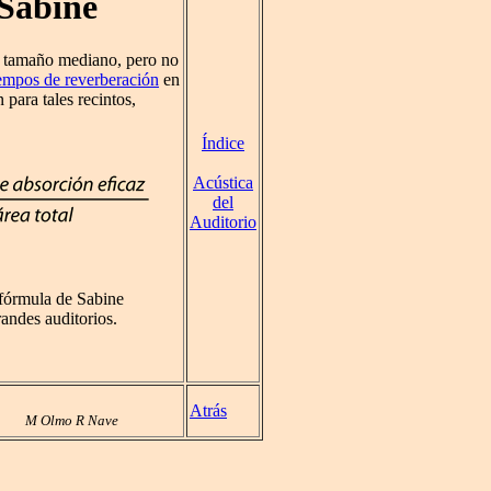
 Sabine
e tamaño mediano, pero no
iempos de reverberación
en
para tales recintos,
Índice
Acústica
del
Auditorio
 fórmula de Sabine
randes auditorios.
Atrás
M Olmo R Nave