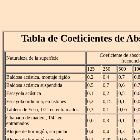
Tabla de Coeficientes de Ab
Coeficiente de absor
Naturaleza de la superficie
frecuenci
125
250
500
10
Baldosa acústica, montaje rígido
0,2
0,4
0,7
0,
Baldosa acústica suspendida
0,5
0,7
0,6
0,
Escayola acústica
0,1
0,2
0,5
0,
Escayola ordinaria, en listones
0,2
0,15
0,1
0,
Tablero de Yeso, 1/2" en entramados
0,3
0,1
0,05
0,
Chapado de madera, 1/4" en
0,6
0,3
0,1
0,
entramados
Bloque de hormigón, sin pintar
0,4
0,4
0,3
0,
Bloque de hormigón pintado
0,1
0,05
0,06
0,