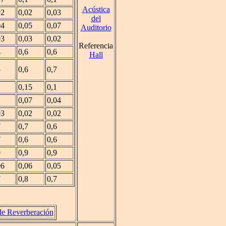
Acústica
02
0,02
0,03
del
04
0,05
0,07
Auditorio
03
0,03
0,02
Referencia
4
0,6
0,6
Hall
5
0,6
0,7
2
0,15
0,1
1
0,07
0,04
03
0,02
0,02
7
0,7
0,6
7
0,6
0,6
9
0,9
0,9
06
0,06
0,05
7
0,8
0,7
de Reverberación