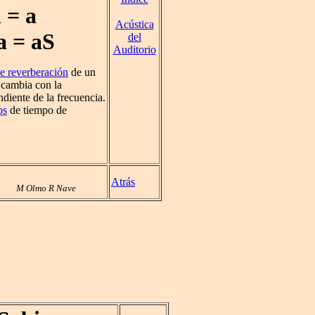
 = a
Acústica
a = aS
del
Auditorio
e reverberación
de un
 cambia con la
diente de la frecuencia.
os
de tiempo de
Atrás
M Olmo R Nave