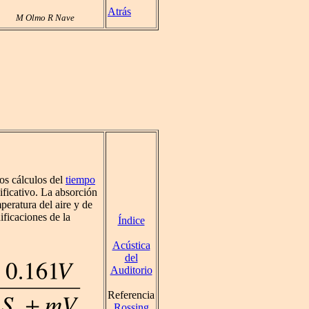
Atrás
M Olmo R Nave
los cálculos del
tiempo
nificativo. La absorción
peratura del aire y de
ificaciones de la
Índice
Acústica
del
Auditorio
Referencia
Rossing