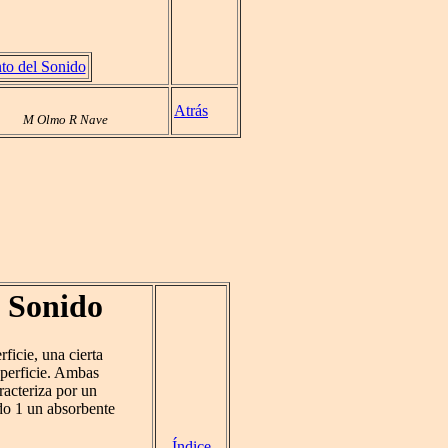
to del Sonido
Atrás
M Olmo R Nave
l Sonido
icie, una cierta
superficie. Ambas
racteriza por un
ndo 1 un absorbente
Índice